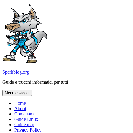
Vai
al
contenuto
Sparkblog.org
Guide e trucchi informatici per tutti
Menu e widget
Home
About
Contattami
Guide Linux
Guide p2p
Privacy Policy