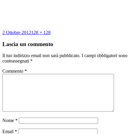
Scritto
Dimensione
2 Ottobre 2012
128 × 128
il
reale
Lascia un commento
Il tuo indirizzo email non sarà pubblicato.
I campi obbligatori sono
contrassegnati
*
Commento
*
Nome
*
Email
*