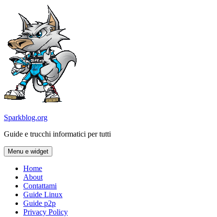
Vai
al
contenuto
Sparkblog.org
Guide e trucchi informatici per tutti
Menu e widget
Home
About
Contattami
Guide Linux
Guide p2p
Privacy Policy