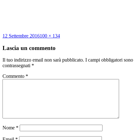
Scritto
Dimensione
12 Settembre 2016
100 × 134
il
reale
Lascia un commento
Il tuo indirizzo email non sarà pubblicato.
I campi obbligatori sono
contrassegnati
*
Commento
*
Nome
*
Email
*