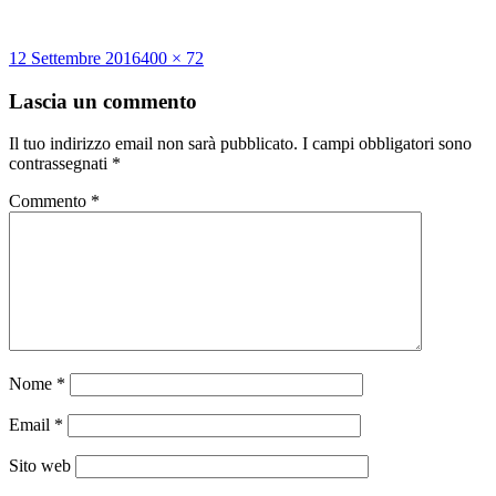
Scritto
Dimensione
12 Settembre 2016
400 × 72
il
reale
Lascia un commento
Il tuo indirizzo email non sarà pubblicato.
I campi obbligatori sono
contrassegnati
*
Commento
*
Nome
*
Email
*
Sito web