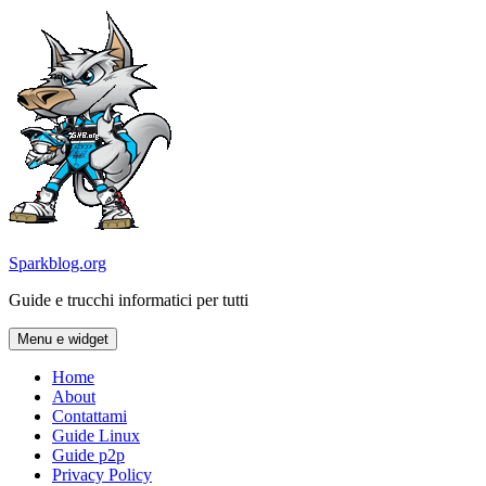
Vai
al
contenuto
Sparkblog.org
Guide e trucchi informatici per tutti
Menu e widget
Home
About
Contattami
Guide Linux
Guide p2p
Privacy Policy