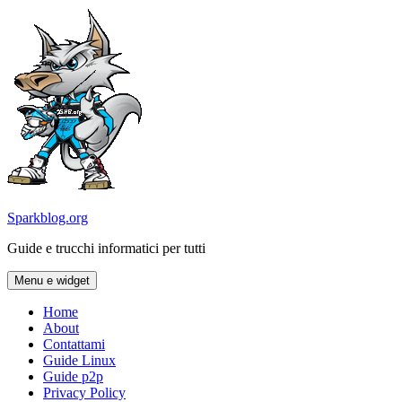
Vai
al
contenuto
Sparkblog.org
Guide e trucchi informatici per tutti
Menu e widget
Home
About
Contattami
Guide Linux
Guide p2p
Privacy Policy