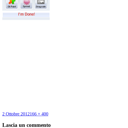
Scritto
Dimensione
2 Ottobre 2012
166 × 400
il
reale
Lascia un commento