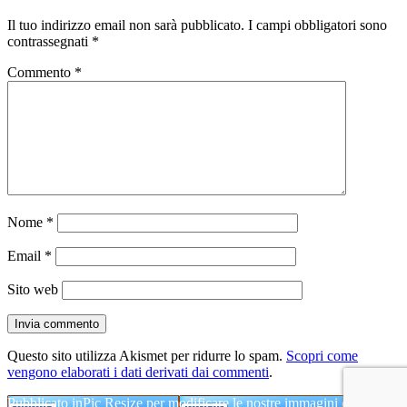
Il tuo indirizzo email non sarà pubblicato.
I campi obbligatori sono
contrassegnati
*
Commento
*
Nome
*
Email
*
Sito web
Questo sito utilizza Akismet per ridurre lo spam.
Scopri come
vengono elaborati i dati derivati dai commenti
.
Navigazione
Pubblicato in
Pic Resize per modificare le nostre immagini online