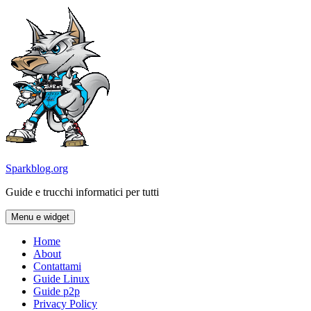
Vai
al
contenuto
Sparkblog.org
Guide e trucchi informatici per tutti
Menu e widget
Home
About
Contattami
Guide Linux
Guide p2p
Privacy Policy