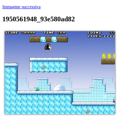
Immagine successiva
1950561948_93e580ad82