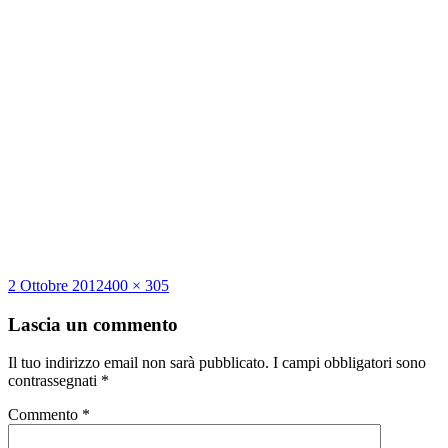
Scritto
Dimensione
2 Ottobre 2012
400 × 305
il
reale
Lascia un commento
Il tuo indirizzo email non sarà pubblicato.
I campi obbligatori sono
contrassegnati
*
Commento
*