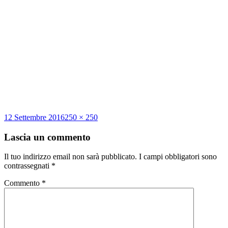
Scritto
Dimensione
12 Settembre 2016
250 × 250
il
reale
Lascia un commento
Il tuo indirizzo email non sarà pubblicato.
I campi obbligatori sono
contrassegnati
*
Commento
*