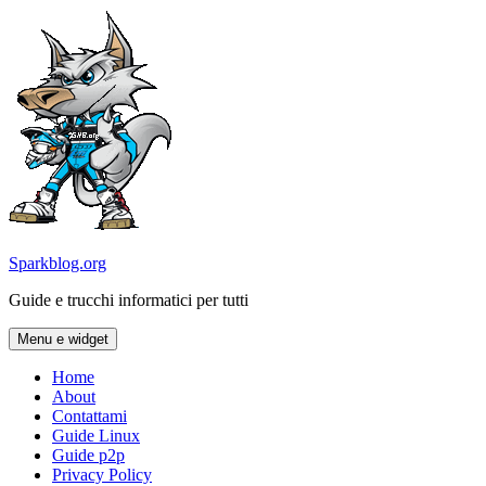
Vai
al
contenuto
Sparkblog.org
Guide e trucchi informatici per tutti
Menu e widget
Home
About
Contattami
Guide Linux
Guide p2p
Privacy Policy