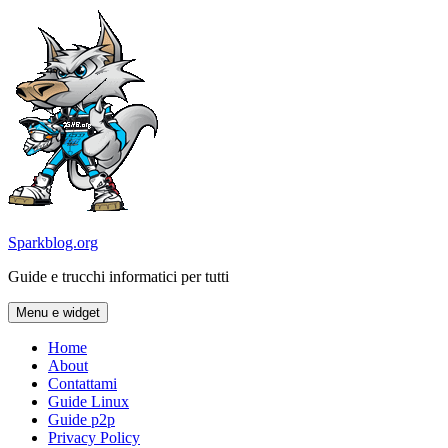
Vai
al
contenuto
Sparkblog.org
Guide e trucchi informatici per tutti
Menu e widget
Home
About
Contattami
Guide Linux
Guide p2p
Privacy Policy