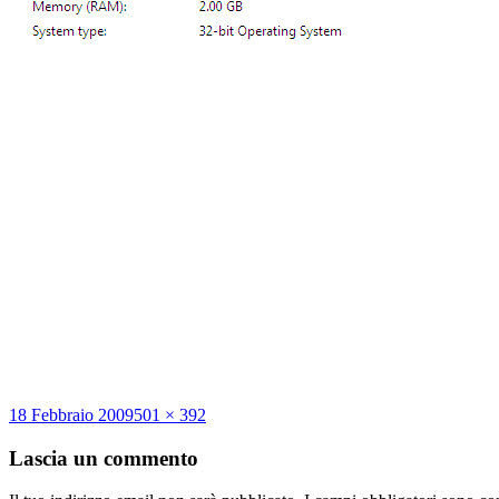
Scritto
Dimensione
18 Febbraio 2009
501 × 392
il
reale
Lascia un commento