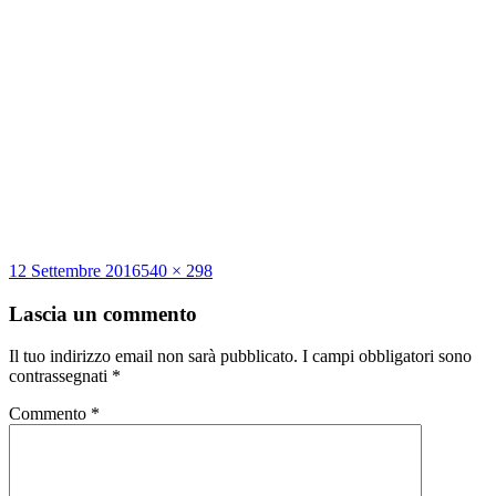
Scritto
Dimensione
12 Settembre 2016
540 × 298
il
reale
Lascia un commento
Il tuo indirizzo email non sarà pubblicato.
I campi obbligatori sono
contrassegnati
*
Commento
*