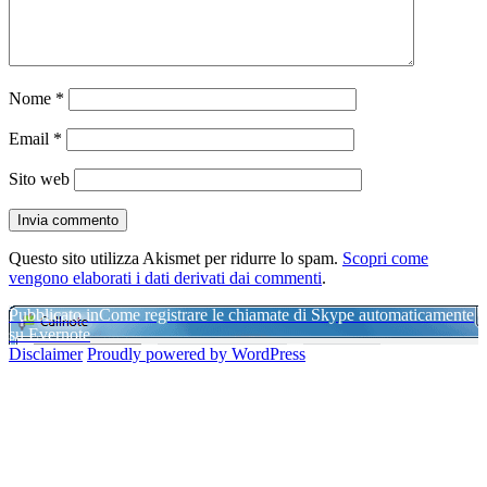
Nome
*
Email
*
Sito web
Questo sito utilizza Akismet per ridurre lo spam.
Scopri come
vengono elaborati i dati derivati dai commenti
.
Navigazione
Pubblicato in
Come registrare le chiamate di Skype automaticamente
su Evernote
articoli
Disclaimer
Proudly powered by WordPress