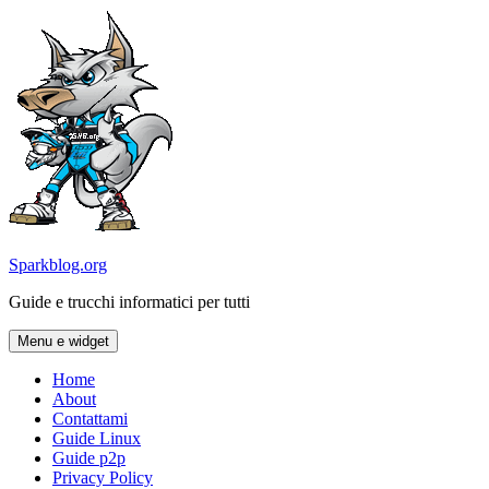
Vai
al
contenuto
Sparkblog.org
Guide e trucchi informatici per tutti
Menu e widget
Home
About
Contattami
Guide Linux
Guide p2p
Privacy Policy