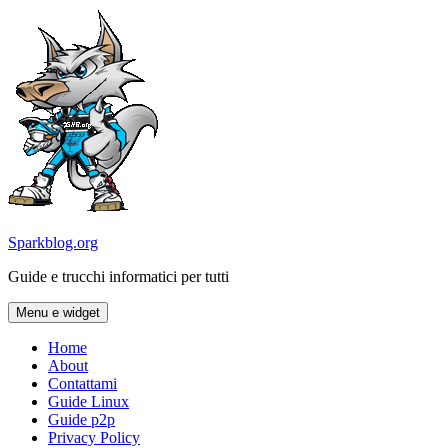
Vai
al
contenuto
Sparkblog.org
Guide e trucchi informatici per tutti
Menu e widget
Home
About
Contattami
Guide Linux
Guide p2p
Privacy Policy