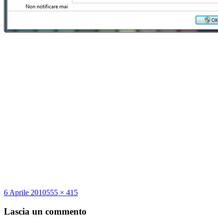
Scritto
Dimensione
6 Aprile 2010
555 × 415
il
reale
Lascia un commento