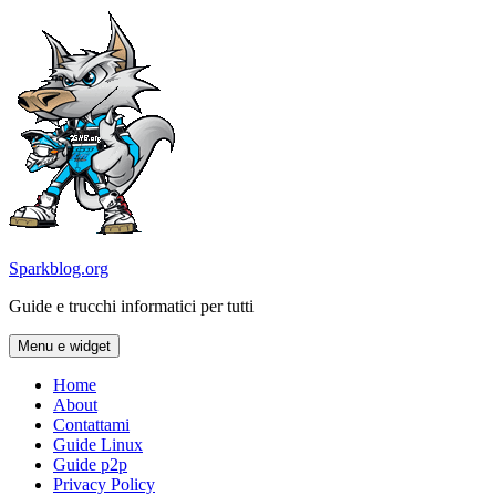
Vai
al
contenuto
Sparkblog.org
Guide e trucchi informatici per tutti
Menu e widget
Home
About
Contattami
Guide Linux
Guide p2p
Privacy Policy