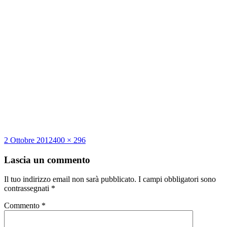
Scritto
Dimensione
2 Ottobre 2012
400 × 296
il
reale
Lascia un commento
Il tuo indirizzo email non sarà pubblicato.
I campi obbligatori sono
contrassegnati
*
Commento
*