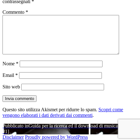
contrassegnati
*
Commento
*
Nome
*
Email
*
Sito web
Questo sito utilizza Akismet per ridurre lo spam.
Scopri come
vengono elaborati i dati derivati dai commenti
.
Navigazione
Pubblicato in
Guida per la ricerca ed il download di musica [Parte
#1]
articoli
Disclaimer
Proudly powered by WordPress