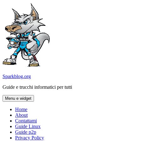
Vai
al
contenuto
Sparkblog.org
Guide e trucchi informatici per tutti
Menu e widget
Home
About
Contattami
Guide Linux
Guide p2p
Privacy Policy