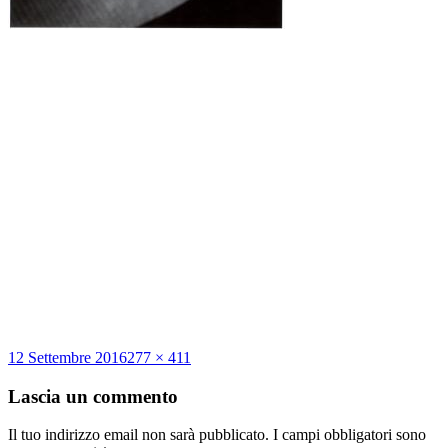
Scritto
Dimensione
12 Settembre 2016
277 × 411
il
reale
Lascia un commento
Il tuo indirizzo email non sarà pubblicato.
I campi obbligatori sono