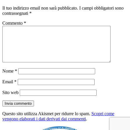
Il tuo indirizzo email non sarà pubblicato.
I campi obbligatori sono
contrassegnati
*
Commento
*
Nome
*
Email
*
Sito web
Questo sito utilizza Akismet per ridurre lo spam.
Scopri come
vengono elaborati i dati derivati dai commenti
.
Navigazione
Pubblicato in
Come rimuovere l’Admin Bar in WordPress 3.1