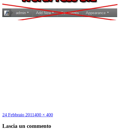
Scritto
Dimensione
24 Febbraio 2011
400 × 400
il
reale
Lascia un commento