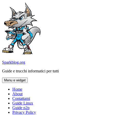
Vai
al
contenuto
Sparkblog.org
Guide e trucchi informatici per tutti
Menu e widget
Home
About
Contattami
Guide Linux
Guide p2p
Privacy Policy