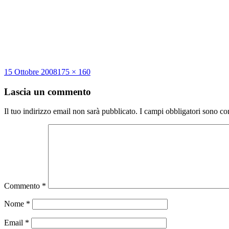
Scritto
Dimensione
15 Ottobre 2008
175 × 160
il
reale
Lascia un commento
Il tuo indirizzo email non sarà pubblicato.
I campi obbligatori sono co
Commento
*
Nome
*
Email
*