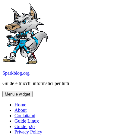
Vai
al
contenuto
Sparkblog.org
Guide e trucchi informatici per tutti
Menu e widget
Home
About
Contattami
Guide Linux
Guide p2p
Privacy Policy