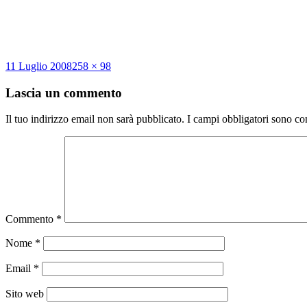
Scritto
Dimensione
11 Luglio 2008
258 × 98
il
reale
Lascia un commento
Il tuo indirizzo email non sarà pubblicato.
I campi obbligatori sono co
Commento
*
Nome
*
Email
*
Sito web