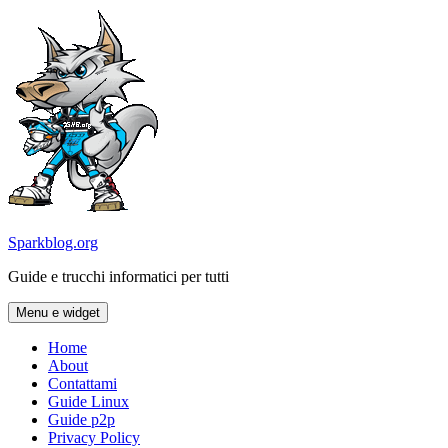
Vai
al
contenuto
Sparkblog.org
Guide e trucchi informatici per tutti
Menu e widget
Home
About
Contattami
Guide Linux
Guide p2p
Privacy Policy