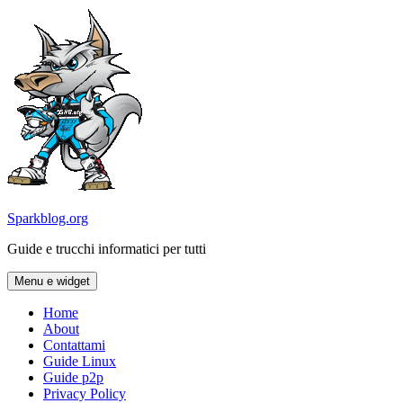
Vai
al
contenuto
Sparkblog.org
Guide e trucchi informatici per tutti
Menu e widget
Home
About
Contattami
Guide Linux
Guide p2p
Privacy Policy