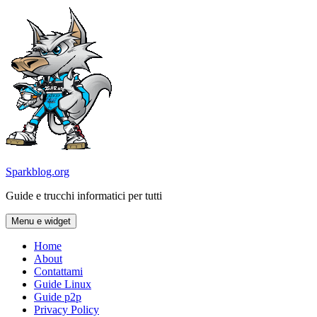
Vai
al
contenuto
Sparkblog.org
Guide e trucchi informatici per tutti
Menu e widget
Home
About
Contattami
Guide Linux
Guide p2p
Privacy Policy