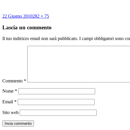
Scritto
Dimensione
22 Giugno 2010
282 × 75
il
reale
Lascia un commento
Il tuo indirizzo email non sarà pubblicato.
I campi obbligatori sono co
Commento
*
Nome
*
Email
*
Sito web