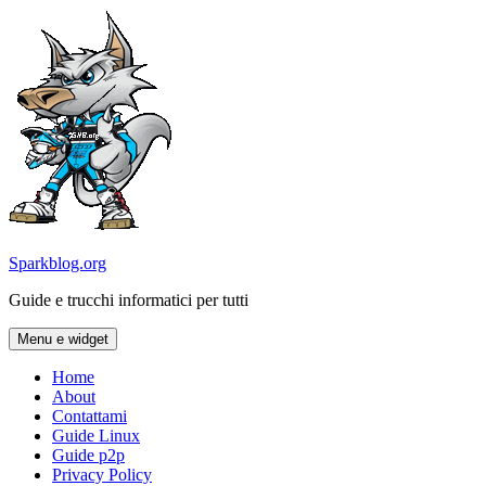
Vai
al
contenuto
Sparkblog.org
Guide e trucchi informatici per tutti
Menu e widget
Home
About
Contattami
Guide Linux
Guide p2p
Privacy Policy