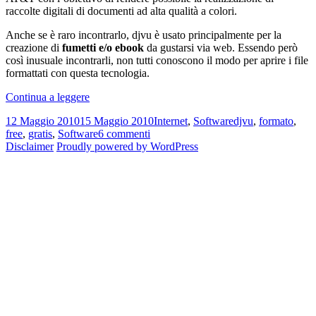
raccolte digitali di documenti ad alta qualità a colori.
Anche se è raro incontrarlo, djvu è usato principalmente per la
creazione di
fumetti e/o ebook
da gustarsi via web. Essendo però
così inusuale incontrarli, non tutti conoscono il modo per aprire i file
formattati con questa tecnologia.
Come
Continua a leggere
leggere
Scritto
Categorie
Tag
12 Maggio 2010
15 Maggio 2010
Internet
,
Software
djvu
,
formato
,
file
il
su
free
,
gratis
,
Software
6 commenti
in
Come
Disclaimer
Proudly powered by WordPress
formato
leggere
djvu
file
in
formato
djvu