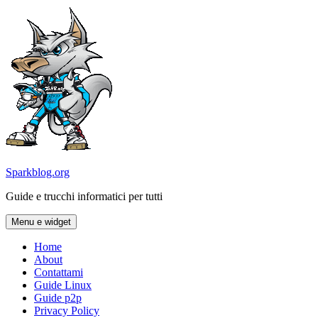
Vai
al
contenuto
Sparkblog.org
Guide e trucchi informatici per tutti
Menu e widget
Home
About
Contattami
Guide Linux
Guide p2p
Privacy Policy