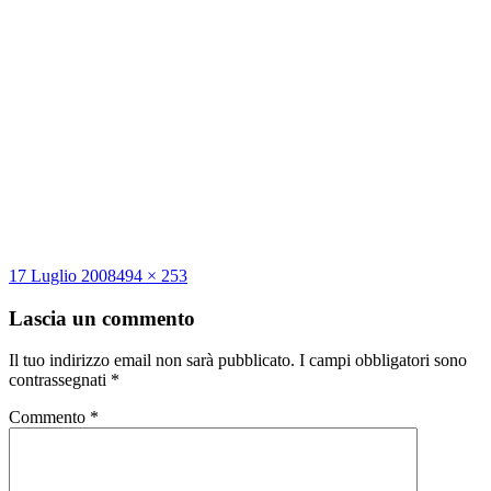
Scritto
Dimensione
17 Luglio 2008
494 × 253
il
reale
Lascia un commento
Il tuo indirizzo email non sarà pubblicato.
I campi obbligatori sono
contrassegnati
*
Commento
*