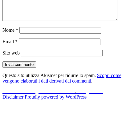
Nome
*
Email
*
Sito web
Questo sito utilizza Akismet per ridurre lo spam.
Scopri come
vengono elaborati i dati derivati dai commenti
.
Navigazione
Pubblicato in
I migliori 5 antivirus secondo gli utenti
Disclaimer
Proudly powered by WordPress
articoli