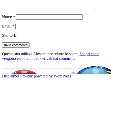
Nome
*
Email
*
Sito web
Questo sito utilizza Akismet per ridurre lo spam.
Scopri come
vengono elaborati i dati derivati dai commenti
.
Navigazione
Pubblicato in
Come trasferire tutti i segnalibri fra Mozilla Firefox e
Google Chrome
articoli
Disclaimer
Proudly powered by WordPress