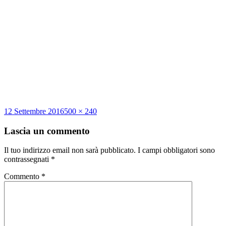
Scritto
Dimensione
12 Settembre 2016
500 × 240
il
reale
Lascia un commento
Il tuo indirizzo email non sarà pubblicato.
I campi obbligatori sono
contrassegnati
*
Commento
*