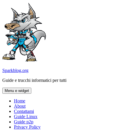
Vai
al
contenuto
Sparkblog.org
Guide e trucchi informatici per tutti
Menu e widget
Home
About
Contattami
Guide Linux
Guide p2p
Privacy Policy