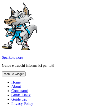
Vai
al
contenuto
Sparkblog.org
Guide e trucchi informatici per tutti
Menu e widget
Home
About
Contattami
Guide Linux
Guide p2p
Privacy Policy