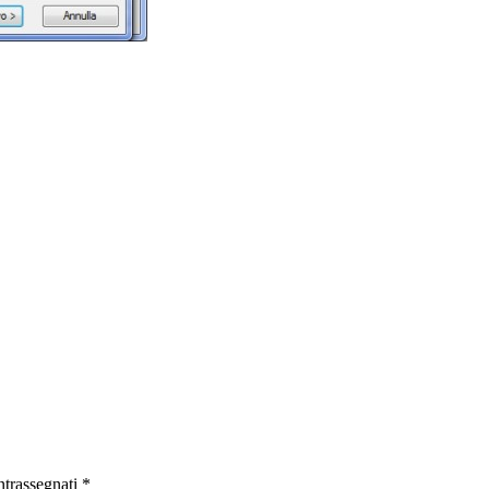
ntrassegnati
*