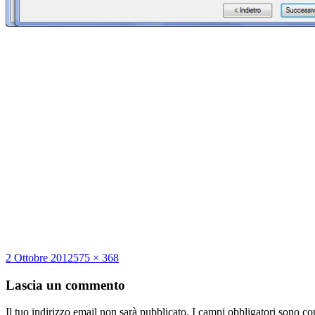
Scritto
Dimensione
2 Ottobre 2012
575 × 368
il
reale
Lascia un commento
Il tuo indirizzo email non sarà pubblicato.
I campi obbligatori sono co