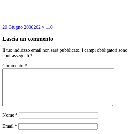
Scritto
Dimensione
20 Giugno 2008
262 × 110
il
reale
Lascia un commento
Il tuo indirizzo email non sarà pubblicato.
I campi obbligatori sono
contrassegnati
*
Commento
*
Nome
*
Email
*