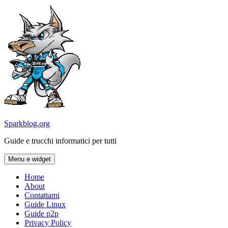
Vai
al
contenuto
Sparkblog.org
Guide e trucchi informatici per tutti
Menu e widget
Home
About
Contattami
Guide Linux
Guide p2p
Privacy Policy