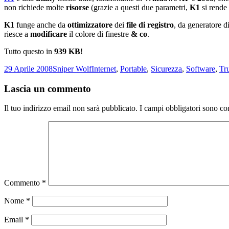
non richiede molte
risorse
(grazie a questi due parametri,
K1
si rende 
K1
funge anche da
ottimizzatore
dei
file di registro
, da generatore d
riesce a
modificare
il colore di finestre
& co
.
Tutto questo in
939 KB
!
Scritto
Autore
Categorie
29 Aprile 2008
Sniper Wolf
Internet
,
Portable
,
Sicurezza
,
Software
,
Tr
il
Lascia un commento
Il tuo indirizzo email non sarà pubblicato.
I campi obbligatori sono co
Commento
*
Nome
*
Email
*