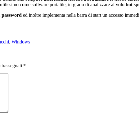
utilissimo come software portatile, in grado di analizzare al volo
hot sp
i
password
ed inoltre implementa nella barra di start un accesso immedi
ucchi
,
Windows
ntrassegnati
*