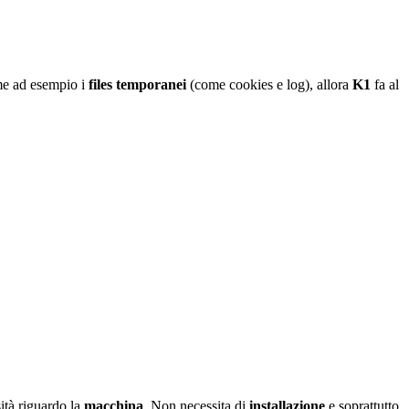
me ad esempio i
files temporanei
(come cookies e log), allora
K1
fa al
sità riguardo la
macchina
. Non necessita di
installazione
e soprattutto