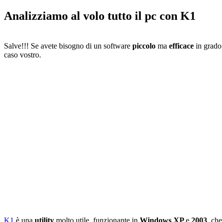
Analizziamo al volo tutto il pc con K1
Salve!!! Se avete bisogno di un software
piccolo
ma
efficace
in grado
caso vostro.
K1
è una
utility
molto utile, funzionante in
Windows XP
e
2003
, ch