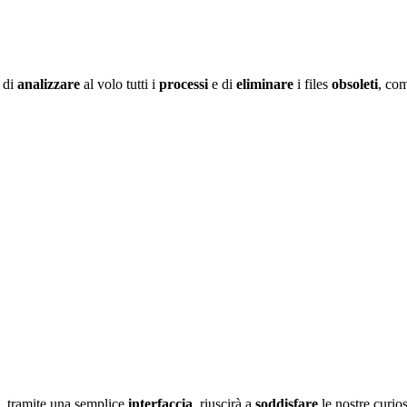
 di
analizzare
al volo tutti i
processi
e di
eliminare
i files
obsoleti
, co
e, tramite una semplice
interfaccia
, riuscirà a
soddisfare
le nostre curio