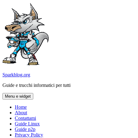
Vai
al
contenuto
Sparkblog.org
Guide e trucchi informatici per tutti
Menu e widget
Home
About
Contattami
Guide Linux
Guide p2p
Privacy Policy