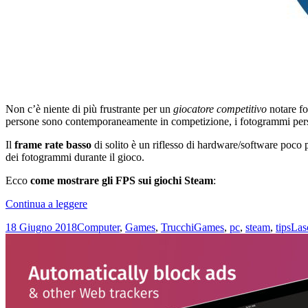
Non c’è niente di più frustrante per un
giocatore competitivo
notare fo
persone sono contemporaneamente in competizione, i fotogrammi persi pos
Il
frame rate basso
di solito è un riflesso di hardware/software poco 
dei fotogrammi durante il gioco.
Ecco
come mostrare gli FPS sui giochi Steam
:
Come
Continua a leggere
mostrare
Scritto
Categorie
Tag
18 Giugno 2018
Computer
,
Games
,
Trucchi
Games
,
pc
,
steam
,
tips
Las
gli
il
FPS
sui
giochi
Steam