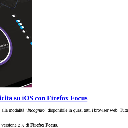
Steam
cità su iOS con Firefox Focus
 alla modalità “
Incognito
” disponibile in quasi tutti i browser web. Tut
la versione
di
Firefox Focus
.
2.0