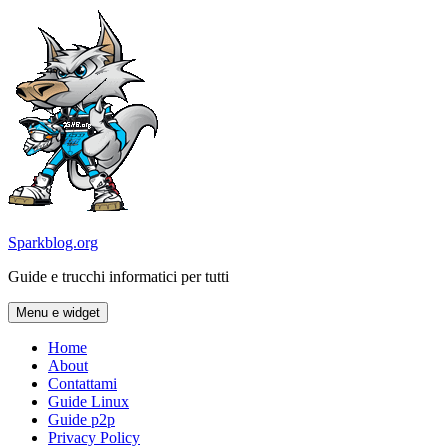
Vai
al
contenuto
Sparkblog.org
Guide e trucchi informatici per tutti
Menu e widget
Home
About
Contattami
Guide Linux
Guide p2p
Privacy Policy