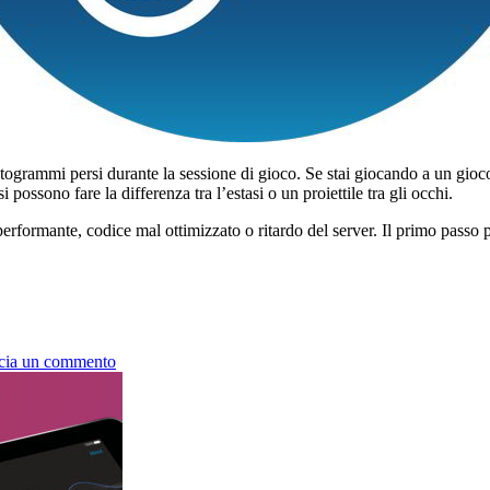
togrammi persi durante la sessione di gioco. Se stai giocando a un gio
sono fare la differenza tra l’estasi o un proiettile tra gli occhi.
performante, codice mal ottimizzato o ritardo del server. Il primo passo 
su
cia un commento
Come
mostrare
gli
FPS
sui
giochi