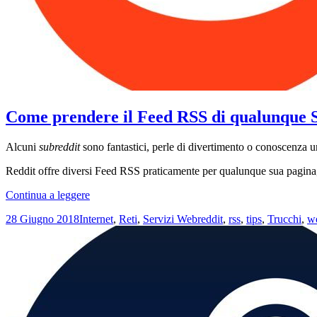
Come prendere il Feed RSS di qualunque 
Alcuni
subreddit
sono fantastici, perle di divertimento o conoscenza u
Reddit offre diversi Feed RSS praticamente per qualunque sua pagina, 
Come
Continua a leggere
prendere
Scritto
Categorie
Tag
28 Giugno 2018
Internet
,
Reti
,
Servizi Web
reddit
,
rss
,
tips
,
Trucchi
,
w
il
il
Feed
RSS
di
qualunque
Subreddit