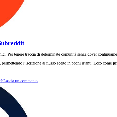
Subreddit
nici. Per tenere traccia di determinate comunità senza dover continuame
permettendo l’iscrizione al flusso scelto in pochi istanti. Ecco come
pr
su
eb
Lascia un commento
Come
prendere
il
Feed
RSS
di
qualunque