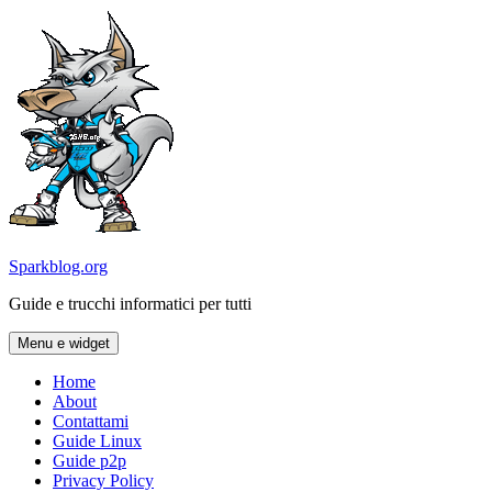
Vai
al
contenuto
Sparkblog.org
Guide e trucchi informatici per tutti
Menu e widget
Home
About
Contattami
Guide Linux
Guide p2p
Privacy Policy