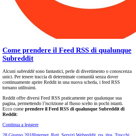
Come prendere il Feed RSS di qualunque
Subreddit
Alcuni
subreddit
sono fantastici, perle di divertimento o conoscenza
unici. Per tenere traccia di determinate comunità senza dover
continuamente aprire Reddit in una nuova scheda, i feed RSS
tornano utilissimi.
Reddit offre diversi Feed RSS praticamente per qualunque sua
pagina, permettendo l’iscrizione al flusso scelto in pochi istanti.
Ecco come
prendere il Feed RSS di qualunque Subreddit di
Reddit
:
Come
Continua a leggere
prendere
Scritto
Categorie
Tag
28 Giugno 2018
Internet
,
Reti
,
Servizi Web
reddit
,
rss
,
tips
,
Trucchi
,
il