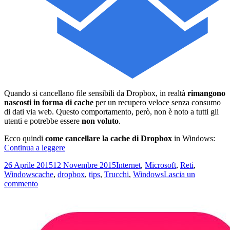
Quando si cancellano file sensibili da Dropbox, in realtà
rimangono
nascosti in forma di cache
per un recupero veloce senza consumo
di dati via web. Questo comportamento, però, non è noto a tutti gli
utenti e potrebbe essere
non voluto
.
Ecco quindi
come cancellare la cache di Dropbox
in Windows:
Come
Continua a leggere
cancellare
Scritto
Categorie
26 Aprile 2015
12 Novembre 2015
Internet
,
Microsoft
,
Reti
,
la
il
Tag
Windows
cache
,
dropbox
,
tips
,
Trucchi
,
Windows
Lascia un
cache
su
commento
di
Come
Dropbox
cancellare
in
la
Windows
cache
di