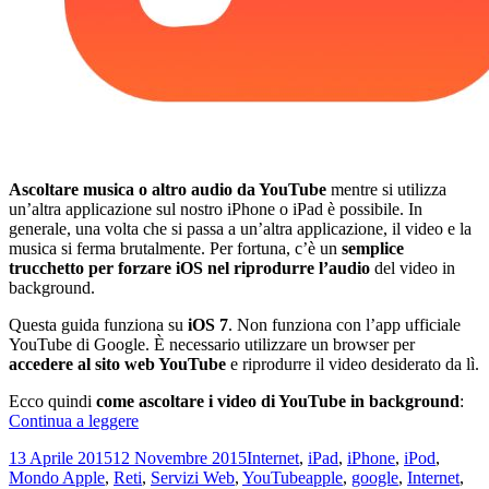
Ascoltare musica o altro audio da YouTube
mentre si utilizza
un’altra applicazione sul nostro iPhone o iPad è possibile. In
generale, una volta che si passa a un’altra applicazione, il video e la
musica si ferma brutalmente. Per fortuna, c’è un
semplice
trucchetto per forzare iOS nel riprodurre l’audio
del video in
background.
Questa guida funziona su
iOS 7
. Non funziona con l’app ufficiale
YouTube di Google. È necessario utilizzare un browser per
accedere al sito web YouTube
e riprodurre il video desiderato da lì.
Ecco quindi
come ascoltare i video di YouTube in background
:
Come
Continua a leggere
ascoltare
Scritto
Categorie
13 Aprile 2015
12 Novembre 2015
Internet
,
iPad
,
iPhone
,
iPod
,
i
il
Tag
Mondo Apple
,
Reti
,
Servizi Web
,
YouTube
apple
,
google
,
Internet
,
video