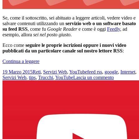
Se, come il sottoscritto, sei abituato a leggere articoli, vedere video e
salvare contenuti utilizzando un
servizio web o un software basato
su feed RSS
, come fu
Google Reader
e come è oggi
Feedly
, ad
esempio, allora
sei nel posto giusto
.
Ecco come
seguire le proprie iscrizioni oppure i nuovi video
pubblicati da un particolare canale sul nostro lettore RSS
:
Seguire
Continua a leggere
come
Scritto
Categorie
Tag
19 Marzo 2015
Reti
,
Servizi Web
,
YouTube
feed rss
,
google
,
Internet
,
feed
il
su
Servizi Web
,
tips
,
Trucchi
,
YouTube
Lascia un commento
RSS
Seguire
le
come
iscrizioni
feed
o
RSS
un
le
canale
iscrizioni
su
o
YouTube
un
canale
su
YouTube