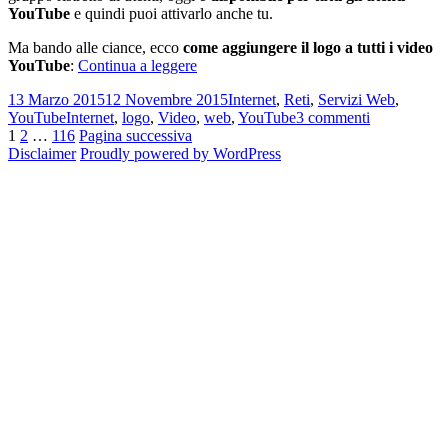
YouTube
e quindi puoi attivarlo anche tu.
Ma bando alle ciance, ecco
come aggiungere il logo a tutti i video
Come
YouTube
:
Continua a leggere
aggiungere
Scritto
Categorie
13 Marzo 2015
12 Novembre 2015
Internet
,
Reti
,
Servizi Web
,
il
il
Tag
su
YouTube
Internet
,
logo
,
Video
,
web
,
YouTube
3 commenti
logo
Navigazione
Pagina
Pagina
Pagina
Come
1
2
…
116
Pagina successiva
a
aggiungere
Disclaimer
Proudly powered by WordPress
tutti
articoli
il
i
logo
video
a
YouTube
tutti
i
video
YouTube