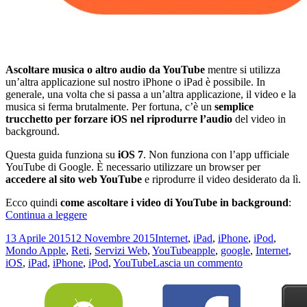
Ascoltare musica o altro audio da YouTube
mentre si utilizza
un’altra applicazione sul nostro iPhone o iPad è possibile. In
generale, una volta che si passa a un’altra applicazione, il video e la
musica si ferma brutalmente. Per fortuna, c’è un
semplice
trucchetto per forzare iOS nel riprodurre l’audio
del video in
background.
Questa guida funziona su
iOS 7
. Non funziona con l’app ufficiale
YouTube di Google. È necessario utilizzare un browser per
accedere al sito web YouTube
e riprodurre il video desiderato da lì.
Ecco quindi
come ascoltare i video di YouTube in background
:
Come
Continua a leggere
ascoltare
Scritto
Categorie
13 Aprile 2015
12 Novembre 2015
Internet
,
iPad
,
iPhone
,
iPod
,
i
il
Tag
Mondo Apple
,
Reti
,
Servizi Web
,
YouTube
apple
,
google
,
Internet
,
video
su
iOS
,
iPad
,
iPhone
,
iPod
,
YouTube
Lascia un commento
di
Come
YouTube
ascoltare
in
i
sottofondo