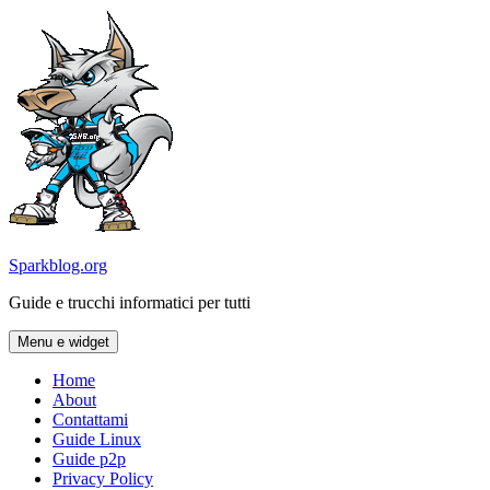
Vai
al
contenuto
Sparkblog.org
Guide e trucchi informatici per tutti
Menu e widget
Home
About
Contattami
Guide Linux
Guide p2p
Privacy Policy