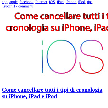
app
,
apple
,
facebook
,
Internet
,
iOS
,
iPad
,
iPhone
,
iPod
,
tips
,
amici
su
Trucchi
17 commenti
alla
Come
Chat
aggiungere
Facebook
(e
in
rimuovere)
Android
amici
e
alla
iOS
Chat
Facebook
in
Android
e
iOS
Come cancellare tutti i tipi di cronologia
su iPhone, iPad e iPod