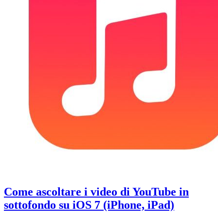
una
Thrones”
grotta
senza
ritirarsi
in
una
grotta
Come ascoltare i video di YouTube in
sottofondo su iOS 7 (iPhone, iPad)