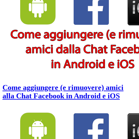
video
su
di
iOS
YouTube
7
in
(iPhone,
sottofondo
iPad)
su
iOS
7
(iPhone,
iPad)
Come aggiungere (e rimuovere) amici
alla Chat Facebook in Android e iOS