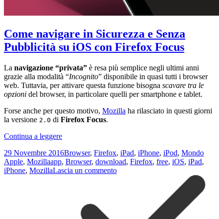
Come navigare in Sicurezza e Senza
Pubblicità su iOS con Firefox Focus
La
navigazione “privata”
è resa più semplice negli ultimi anni
grazie alla modalità “
Incognito
” disponibile in quasi tutti i browser
web. Tuttavia, per attivare questa funzione bisogna
scavare tra le
opzioni
del browser, in particolare quelli per smartphone e tablet.
Forse anche per questo motivo,
Mozilla
ha rilasciato in questi giorni
la versione
di
Firefox Focus
.
2.0
Come
Continua a leggere
navigare
Scritto
Categorie
29 Novembre 2016
Browser
,
Firefox
,
iPad
,
iPhone
,
iPod
,
Mondo
in
il
Tag
Apple
,
Mozilla
app
,
Browser
,
download
,
Firefox
,
free
,
iOS
,
iPad
,
Sicurezza
su
iPhone
,
Mozilla
Lascia un commento
e
Come
Senza
navigare
Pubblicità
in
su
Sicurezza
iOS
e
con