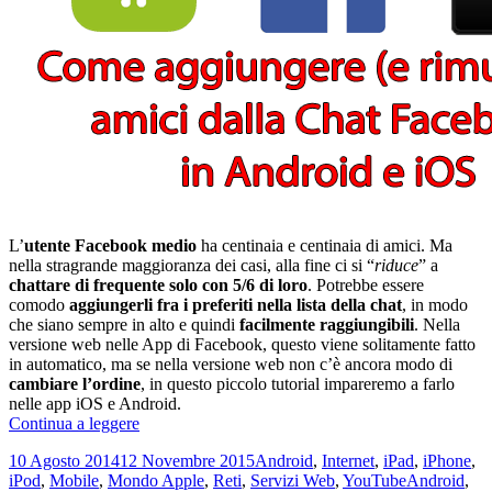
L’
utente Facebook medio
ha centinaia e centinaia di amici. Ma
nella stragrande maggioranza dei casi, alla fine ci si “
riduce
” a
chattare di frequente solo con 5/6 di loro
. Potrebbe essere
comodo
aggiungerli fra i preferiti nella lista della chat
, in modo
che siano sempre in alto e quindi
facilmente raggiungibili
. Nella
versione web nelle App di Facebook, questo viene solitamente fatto
in automatico, ma se nella versione web non c’è ancora modo di
cambiare l’ordine
, in questo piccolo tutorial impareremo a farlo
nelle app iOS e Android.
Come
Continua a leggere
aggiungere
Scritto
Categorie
10 Agosto 2014
12 Novembre 2015
Android
,
Internet
,
iPad
,
iPhone
,
(e
il
Tag
iPod
,
Mobile
,
Mondo Apple
,
Reti
,
Servizi Web
,
YouTube
Android
,
rimuovere)