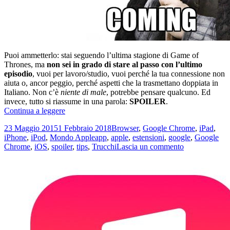
Puoi ammetterlo: stai seguendo l’ultima stagione di Game of
Thrones, ma
non sei in grado di stare al passo con l’ultimo
episodio
, vuoi per lavoro/studio, vuoi perché la tua connessione non
aiuta o, ancor peggio, perché aspetti che la trasmettano doppiata in
Italiano. Non c’è
niente di male
, potrebbe pensare qualcuno. Ed
invece, tutto si riassume in una parola:
SPOILER
.
Come
Continua a leggere
evitare
Scritto
Categorie
23 Maggio 2015
1 Febbraio 2018
Browser
,
Google Chrome
,
iPad
,
spoiler
il
Tag
iPhone
,
iPod
,
Mondo Apple
app
,
apple
,
estensioni
,
google
,
Google
di
su
Chrome
,
iOS
,
spoiler
,
tips
,
Trucchi
Lascia un commento
serie
Come
TV
evitare
come
spoiler
“Game
di
of
serie
Thrones”
TV
senza
come
ritirarsi
“Game
in
of