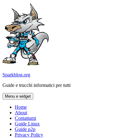
Vai
al
contenuto
Sparkblog.org
Guide e trucchi informatici per tutti
Menu e widget
Home
About
Contattami
Guide Linux
Guide p2p
Privacy Policy