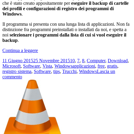
che è stato creato appositamente per
eseguire il backup di cartelle
dei profili e configurazioni di registro dei programmi di
Windows
.
Il programma si presenta con una lunga lista di applicazioni. Non fa
distinzione fra programmi preinstallati o installati da noi, e spetta a
noi
selezionare i programmi dalla lista di cui si vuol eseguire il
backup
.
Come
Continua a leggere
fare
Scritto
Categorie
11 Giugno 2015
25 Novembre 2015
10
,
7
,
8
,
Computer
,
Download
,
il
il
Tag
Microsoft
,
Software
,
Vista
,
Windows
applicazioni
,
free
,
gratis
,
backup
registro sistema
,
Software
,
tips
,
Trucchi
,
Windows
Lascia un
delle
su
commento
Impostazioni
Come
dei
fare
programmi
il
di
backup
Windows
delle
con
Impostazioni
CloneApp
dei
programmi
di
Windows