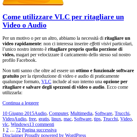
con
CloneApp
Come utilizzare VLC per ritagliare un
Video o Audio
Per un motivo o per un altro, abbiamo la necessità di
ritagliare un
video rapidamente
: non ci interessa inserire
effetti visivi
particolari,
l’unico nostro intento è
ritagliare proprio quella porzione di
video,
magari per velocizzare il caricamento dello stesso sul nostro
profilo Facebook.
Non tutti sanno che oltre ad essere un
ottimo e funzionale software
gratuito
per la riproduzione di video e audio di praticamente
qualunque formato,
VLC
include al suo interno una
opzione per
ritagliare e salvare degli spezzoni di video o audio
. Ecco come
utilizzarla:
Come
Continua a leggere
utilizzare
Scritto
Categorie
10 Giugno 2015
Audio
,
Computer
,
Multimedia
,
Software
,
Trucchi
,
VLC
il
Tag
Video
Audio
,
free
,
gratis
,
linux
,
mac
,
Software
,
tips
,
Trucchi
,
Video
,
per
su
vlc
,
Windows
13 commenti
ritagliare
Navigazione
Pagina
Pagina
Pagina
Come
1
2
…
72
Pagina successiva
un
utilizzare
Disclaimer
Proudly powered by WordPress
Video