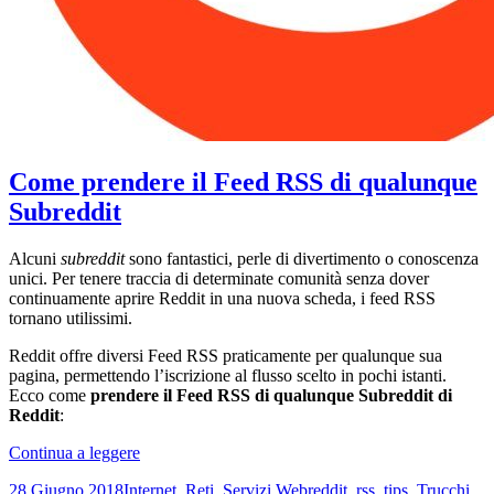
Come prendere il Feed RSS di qualunque
Subreddit
Alcuni
subreddit
sono fantastici, perle di divertimento o conoscenza
unici. Per tenere traccia di determinate comunità senza dover
continuamente aprire Reddit in una nuova scheda, i feed RSS
tornano utilissimi.
Reddit offre diversi Feed RSS praticamente per qualunque sua
pagina, permettendo l’iscrizione al flusso scelto in pochi istanti.
Ecco come
prendere il Feed RSS di qualunque Subreddit di
Reddit
:
Come
Continua a leggere
prendere
Scritto
Categorie
Tag
28 Giugno 2018
Internet
,
Reti
,
Servizi Web
reddit
,
rss
,
tips
,
Trucchi
,
il