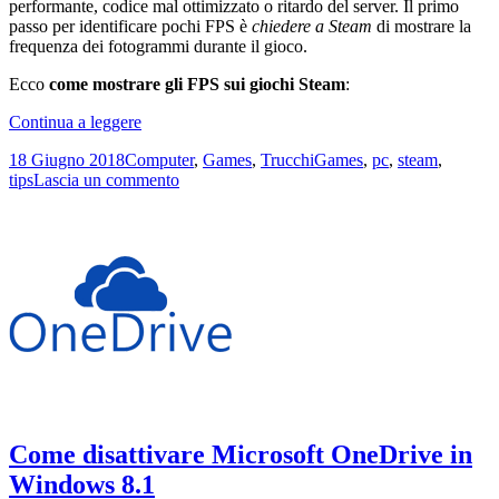
performante, codice mal ottimizzato o ritardo del server. Il primo
passo per identificare pochi FPS è
chiedere a Steam
di mostrare la
frequenza dei fotogrammi durante il gioco.
Ecco
come mostrare gli FPS sui giochi Steam
:
Come
Continua a leggere
mostrare
Scritto
Categorie
Tag
18 Giugno 2018
Computer
,
Games
,
Trucchi
Games
,
pc
,
steam
,
gli
il
su
tips
Lascia un commento
FPS
Come
sui
mostrare
giochi
gli
Steam
FPS
sui
giochi
Steam
Come disattivare Microsoft OneDrive in
Windows 8.1