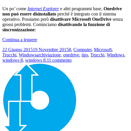
Un po’ come
Internet Explorer
e altri programmi base,
Onedrive
non può essere disinstallato
perché è integrato con il sistema
operativo. Possiamo però
disattivare Microsoft OneDrive
senza
grossi problemi. Cominciamo
disattivando la funzione di
sincronizzazione
:
Come
Continua a leggere
disattivare
Scritto
Categorie
22 Giugno 2015
19 Novembre 2015
8
,
Computer
,
Microsoft
,
Microsoft
il
Tag
Trucchi
,
Windows
archiviazione
,
onedrive
,
tips
,
Trucchi
,
Windows
,
OneDrive
su
windows 8
,
windows 8.1
1 commento
in
Come
Windows
disattivare
8.1
Microsoft
OneDrive
in
Windows
8.1