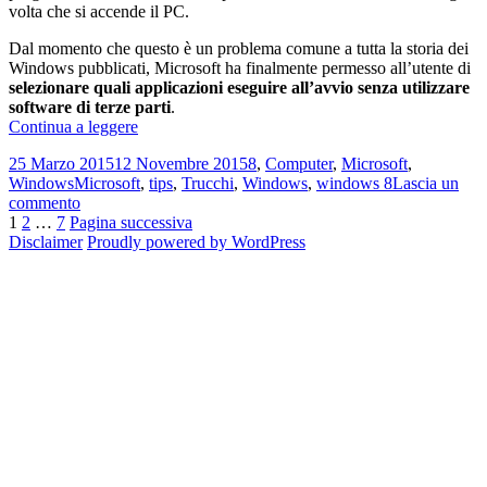
volta che si accende il PC.
Dal momento che questo è un problema comune a tutta la storia dei
Windows pubblicati, Microsoft ha finalmente permesso all’utente di
selezionare quali applicazioni eseguire all’avvio senza utilizzare
software di terze parti
.
Come
Continua a leggere
gestire
Scritto
Categorie
25 Marzo 2015
12 Novembre 2015
8
,
Computer
,
Microsoft
,
le
il
Tag
Windows
Microsoft
,
tips
,
Trucchi
,
Windows
,
windows 8
Lascia un
applicazioni
su
commento
da
Paginazione
Pagina
Pagina
Pagina
Come
1
2
…
7
Pagina successiva
eseguire
gestire
Disclaimer
Proudly powered by WordPress
all’avvio
degli
le
in
articoli
applicazioni
Windows
da
eseguire
all’avvio
in
Windows