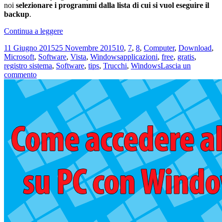
noi
selezionare i programmi dalla lista di cui si vuol eseguire il
backup
.
Come
Continua a leggere
fare
Scritto
Categorie
11 Giugno 2015
25 Novembre 2015
10
,
7
,
8
,
Computer
,
Download
,
il
il
Tag
Microsoft
,
Software
,
Vista
,
Windows
applicazioni
,
free
,
gratis
,
backup
registro sistema
,
Software
,
tips
,
Trucchi
,
Windows
Lascia un
delle
su
commento
Impostazioni
Come
dei
fare
programmi
il
di
backup
Windows
delle
con
Impostazioni
CloneApp
dei
programmi
di
Windows
con
CloneApp