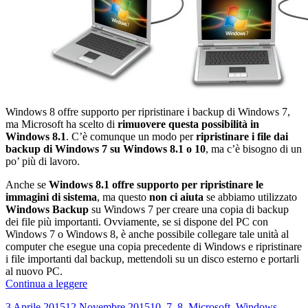
Windows 8 offre supporto per ripristinare i backup di Windows 7,
ma Microsoft ha scelto di
rimuovere questa possibilità in
Windows 8.1
. C’è comunque un modo per
ripristinare i file dai
backup di Windows 7 su Windows 8.1 o 10
, ma c’è bisogno di un
po’ più di lavoro.
Anche se
Windows 8.1 offre supporto per ripristinare le
immagini di sistema
, ma questo
non ci aiuta
se abbiamo utilizzato
Windows Backup
su Windows 7 per creare una copia di backup
dei file più importanti. Ovviamente, se si dispone del PC con
Windows 7 o Windows 8, è anche possibile collegare tale unità al
computer che esegue una copia precedente di Windows e ripristinare
i file importanti dal backup, mettendoli su un disco esterno e portarli
al nuovo PC.
Come
Continua a leggere
ripristinare
Scritto
Categorie
Tag
3 Aprile 2015
12 Novembre 2015
10
,
7
,
8
,
Microsoft
,
Windows
i