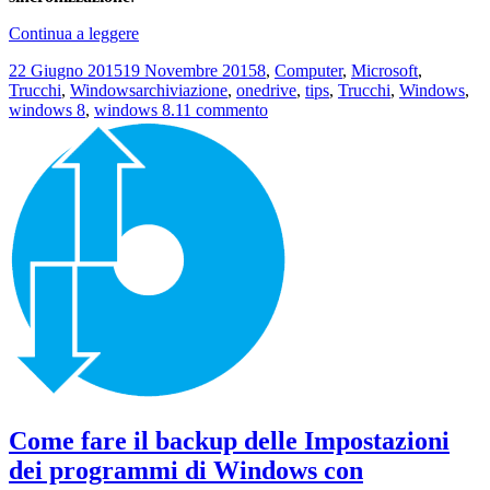
Come
Continua a leggere
disattivare
Scritto
Categorie
22 Giugno 2015
19 Novembre 2015
8
,
Computer
,
Microsoft
,
Microsoft
il
Tag
Trucchi
,
Windows
archiviazione
,
onedrive
,
tips
,
Trucchi
,
Windows
,
OneDrive
su
windows 8
,
windows 8.1
1 commento
in
Come
Windows
disattivare
8.1
Microsoft
OneDrive
in
Windows
8.1
Come fare il backup delle Impostazioni
dei programmi di Windows con