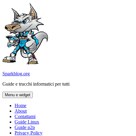
Vai
al
contenuto
Sparkblog.org
Guide e trucchi informatici per tutti
Menu e widget
Home
About
Contattami
Guide Linux
Guide p2p
Privacy Policy