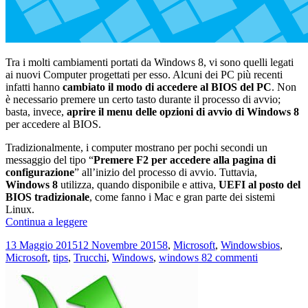
Tra i molti cambiamenti portati da Windows 8, vi sono quelli legati
ai nuovi Computer progettati per esso. Alcuni dei PC più recenti
infatti hanno
cambiato il modo di accedere al BIOS del PC
. Non
è necessario premere un certo tasto durante il processo di avvio;
basta, invece,
aprire il menu delle opzioni di avvio di Windows 8
per accedere al BIOS.
Tradizionalmente, i computer mostrano per pochi secondi un
messaggio del tipo “
Premere F2 per accedere alla pagina di
configurazione
” all’inizio del processo di avvio. Tuttavia,
Windows 8
utilizza, quando disponibile e attiva,
UEFI al posto del
BIOS tradizionale
, come fanno i Mac e gran parte dei sistemi
Linux.
Come
Continua a leggere
accedere
Scritto
Categorie
Tag
13 Maggio 2015
12 Novembre 2015
8
,
Microsoft
,
Windows
bios
,
al
il
su
Microsoft
,
tips
,
Trucchi
,
Windows
,
windows 8
2 commenti
BIOS
Come
su
accedere
PC
al
con
BIOS
Windows