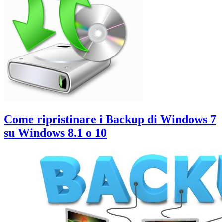
su
8.1
PC
con
Windows
8.1
Come ripristinare i Backup di Windows 7
su Windows 8.1 o 10