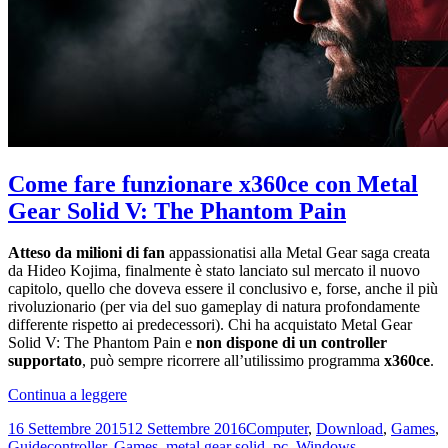
Come fare funzionare x360ce con Metal
Gear Solid V: The Phantom Pain
Atteso da milioni di fan
appassionatisi alla Metal Gear saga creata
da Hideo Kojima, finalmente è stato lanciato sul mercato il nuovo
capitolo, quello che doveva essere il conclusivo e, forse, anche il più
rivoluzionario (per via del suo gameplay di natura profondamente
differente rispetto ai predecessori). Chi ha acquistato Metal Gear
Solid V: The Phantom Pain e
non dispone di un controller
supportato
, può sempre ricorrere all’utilissimo programma
x360ce
.
Come
Continua a leggere
fare
Scritto
Categorie
16 Settembre 2015
12 Settembre 2016
Computer
,
Download
,
Games
,
funzionare
il
Tag
Guide
controller
,
Games
,
metal gear solid
,
pc
,
Windows
,
x360ce