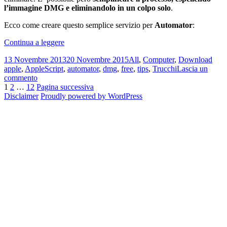
l’immagine DMG e eliminandolo in un colpo solo
.
Ecco come creare questo semplice servizio per
Automator
:
Come
Continua a leggere
cancellare
Scritto
Categorie
Tag
13 Novembre 2013
20 Novembre 2015
All
,
Computer
,
Download
automaticamente
il
apple
,
AppleScript
,
automator
,
dmg
,
free
,
tips
,
Trucchi
Lascia un
un
su
commento
DMG
Navigazione
Pagina
Pagina
Pagina
Come
1
2
…
12
Pagina successiva
quando
cancellare
Disclaimer
Proudly powered by WordPress
lo
articoli
automaticamente
si
un
rimuove
DMG
in
quando
Mac
lo
OS
si
X
rimuove
in
Mac
OS
X