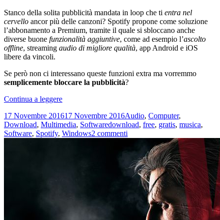
Stanco della solita pubblicità mandata in loop che ti
entra nel
cervello
ancor più delle canzoni? Spotify propone come soluzione
l’abbonamento a Premium, tramite il quale si sbloccano anche
diverse buone
funzionalità aggiuntive
, come ad esempio l’
ascolto
offline
, streaming
audio di migliore qualità
, app Android e iOS
libere da vincoli.
Se però non ci interessano queste funzioni extra ma vorremmo
semplicemente bloccare la pubblicità
?
Come
Continua a leggere
bloccare
Scritto
Categorie
17 Novembre 2016
17 Novembre 2016
Audio
,
Computer
,
la
il
Tag
Download
,
Multimedia
,
Software
download
,
free
,
gratis
,
musica
,
Pubblicità
su
Software
,
Spotify
,
Windows
2 commenti
su
Come
Spotify
bloccare
senza
la
account
Pubblicità
Premium
su
Spotify
senza
account
Premium