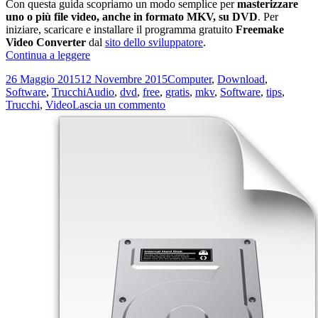
Con questa guida scopriamo un modo semplice per
masterizzare
uno o più file video, anche in formato MKV, su DVD
. Per
iniziare, scaricare e installare il programma gratuito
Freemake
Video Converter
dal
sito dello sviluppatore
.
Come
Continua a leggere
masterizzare
Scritto
Categorie
26 Maggio 2015
12 Novembre 2015
Computer
,
Download
,
file
il
Tag
Software
,
Trucchi
Audio
,
dvd
,
free
,
gratis
,
mkv
,
Software
,
tips
,
video
su
Trucchi
,
Video
Lascia un commento
MKV
Come
in
masterizzare
un
file
DVD
video
MKV
in
un
DVD