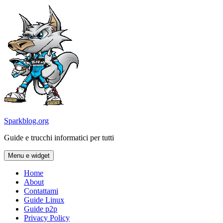
Vai
al
contenuto
Sparkblog.org
Guide e trucchi informatici per tutti
Menu e widget
Home
About
Contattami
Guide Linux
Guide p2p
Privacy Policy