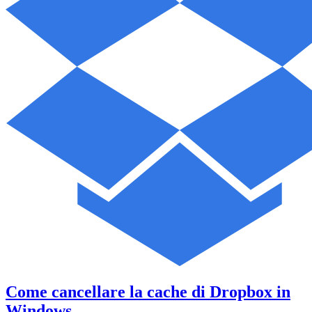
PC
con
Windows
8.1
Come cancellare la cache di Dropbox in
Windows