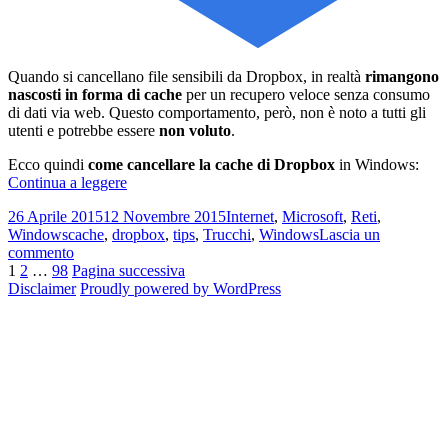
Quando si cancellano file sensibili da Dropbox, in realtà
rimangono
nascosti in forma di cache
per un recupero veloce senza consumo
di dati via web. Questo comportamento, però, non è noto a tutti gli
utenti e potrebbe essere
non voluto
.
Ecco quindi
come cancellare la cache di Dropbox
in Windows:
Come
Continua a leggere
cancellare
Scritto
Categorie
26 Aprile 2015
12 Novembre 2015
Internet
,
Microsoft
,
Reti
,
la
il
Tag
Windows
cache
,
dropbox
,
tips
,
Trucchi
,
Windows
Lascia un
cache
su
commento
di
Paginazione
Pagina
Pagina
Pagina
Come
1
2
…
98
Pagina successiva
Dropbox
cancellare
Disclaimer
Proudly powered by WordPress
in
degli
la
Windows
articoli
cache
di
Dropbox
in
Windows