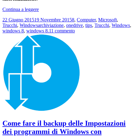
Come
Continua a leggere
disattivare
Scritto
Categorie
22 Giugno 2015
19 Novembre 2015
8
,
Computer
,
Microsoft
,
Microsoft
il
Tag
Trucchi
,
Windows
archiviazione
,
onedrive
,
tips
,
Trucchi
,
Windows
,
OneDrive
su
windows 8
,
windows 8.1
1 commento
in
Come
Windows
disattivare
8.1
Microsoft
OneDrive
in
Windows
8.1
Come fare il backup delle Impostazioni
dei programmi di Windows con