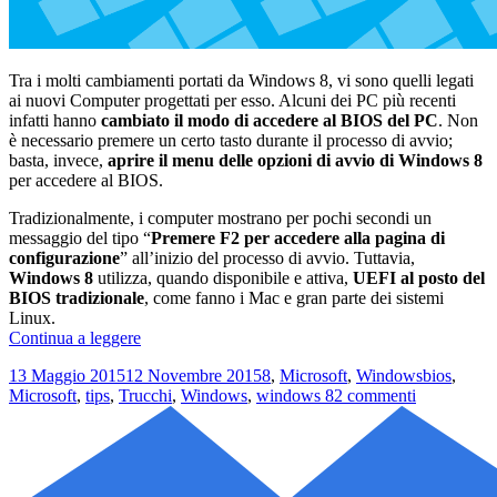
Tra i molti cambiamenti portati da Windows 8, vi sono quelli legati
ai nuovi Computer progettati per esso. Alcuni dei PC più recenti
infatti hanno
cambiato il modo di accedere al BIOS del PC
. Non
è necessario premere un certo tasto durante il processo di avvio;
basta, invece,
aprire il menu delle opzioni di avvio di Windows 8
per accedere al BIOS.
Tradizionalmente, i computer mostrano per pochi secondi un
messaggio del tipo “
Premere F2 per accedere alla pagina di
configurazione
” all’inizio del processo di avvio. Tuttavia,
Windows 8
utilizza, quando disponibile e attiva,
UEFI al posto del
BIOS tradizionale
, come fanno i Mac e gran parte dei sistemi
Linux.
Come
Continua a leggere
accedere
Scritto
Categorie
Tag
13 Maggio 2015
12 Novembre 2015
8
,
Microsoft
,
Windows
bios
,
al
il
su
Microsoft
,
tips
,
Trucchi
,
Windows
,
windows 8
2 commenti
BIOS
Come
su
accedere
PC
al
con
BIOS
Windows
su
8.1