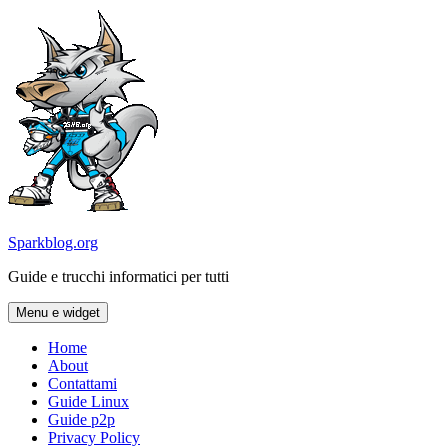
Vai
al
contenuto
Sparkblog.org
Guide e trucchi informatici per tutti
Menu e widget
Home
About
Contattami
Guide Linux
Guide p2p
Privacy Policy