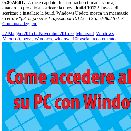
0x80246017
. A me è capitato di incontrarlo settimana scorsa,
quando ho provato a scaricare la nuova
build 10122
. Invece di
scaricare e installare la build, Windows Update mostra un messaggio
di errore “
fbl_impressive Professional 10122 – Error 0x80246017
“.
Come
Continua a leggere
risolvere
Scritto
Categorie
Tag
22 Maggio 2015
12 Novembre 2015
10
,
Microsoft
,
Windows
l’Errore
il
su
Microsoft
,
news
,
Windows
,
windows 10
Lascia un commento
0x80246017
Come
di
risolvere
Windows
l’Errore
Update
0x8024
su
di
Windows
Window
10
Update
su
Window
10