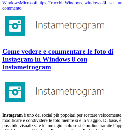
il
Tag
Windows
Microsoft
,
tips
,
Trucchi
,
Windows
,
windows 8
Lascia un
applicazioni
su
commento
da
Come
eseguire
gestire
all’avvio
le
in
applicazioni
Windows
da
eseguire
all’avvio
in
Come vedere e commentare le foto di
Windows
Instagram in Windows 8 con
Instametrogram
Instagram
è uno dei social più popolari per scattare velocemente,
modificare e condividere le foto mentre si è in viaggio. Di base, è
possibile visualizzare le immagini solo se si è on-line tramite l’app