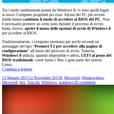
Tra i molti cambiamenti portati da Windows 8, vi sono quelli legati
ai nuovi Computer progettati per esso. Alcuni dei PC più recenti
infatti hanno
cambiato il modo di accedere al BIOS del PC
. Non
è necessario premere un certo tasto durante il processo di avvio;
basta, invece,
aprire il menu delle opzioni di avvio di Windows 8
per accedere al BIOS.
Tradizionalmente, i computer mostrano per pochi secondi un
messaggio del tipo “
Premere F2 per accedere alla pagina di
configurazione
” all’inizio del processo di avvio. Tuttavia,
Windows 8
utilizza, quando disponibile e attiva,
UEFI al posto del
BIOS tradizionale
, come fanno i Mac e gran parte dei sistemi
Linux.
Come
Continua a leggere
accedere
Scritto
Categorie
Tag
13 Maggio 2015
12 Novembre 2015
8
,
Microsoft
,
Windows
bios
,
al
il
su
Microsoft
,
tips
,
Trucchi
,
Windows
,
windows 8
2 commenti
BIOS
Come
su
accedere
PC
al
con
BIOS
Windows
su
8.1
PC