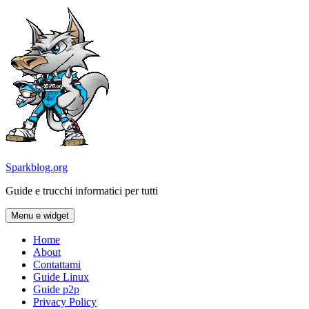
Vai
al
contenuto
Sparkblog.org
Guide e trucchi informatici per tutti
Menu e widget
Home
About
Contattami
Guide Linux
Guide p2p
Privacy Policy