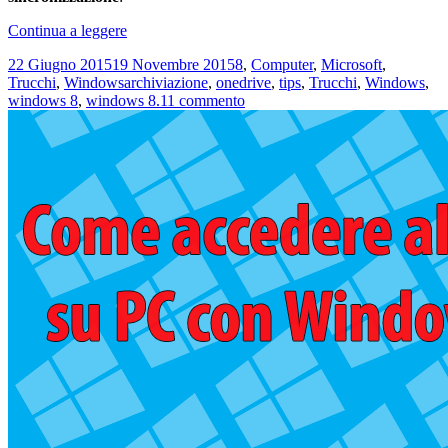
Come
Continua a leggere
disattivare
Scritto
Categorie
22 Giugno 2015
19 Novembre 2015
8
,
Computer
,
Microsoft
,
Microsoft
il
Tag
Trucchi
,
Windows
archiviazione
,
onedrive
,
tips
,
Trucchi
,
Windows
,
OneDrive
su
windows 8
,
windows 8.1
1 commento
in
Come
Windows
disattivare
8.1
Microsoft
OneDrive
in
Windows
8.1