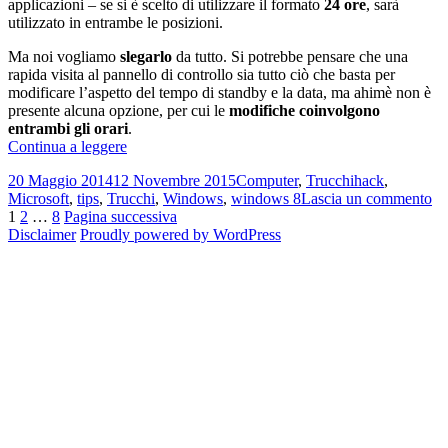
applicazioni – se si è scelto di utilizzare il formato
24 ore
, sarà
utilizzato in entrambe le posizioni.
Ma noi vogliamo
slegarlo
da tutto. Si potrebbe pensare che una
rapida visita al pannello di controllo sia tutto ciò che basta per
modificare l’aspetto del tempo di standby e la data, ma ahimè non è
presente alcuna opzione, per cui le
modifiche coinvolgono
entrambi gli orari
.
Come
Continua a leggere
cambiare
Scritto
Categorie
Tag
20 Maggio 2014
12 Novembre 2015
Computer
,
Trucchi
hack
,
il
il
su
Microsoft
,
tips
,
Trucchi
,
Windows
,
windows 8
Lascia un commento
tempo
Paginazione
Pagina
Pagina
Pagina
C
1
2
…
8
Pagina successiva
di
ca
Disclaimer
Proudly powered by WordPress
standby
degli
il
su
articoli
te
Windows
di
8
st
su
W
8