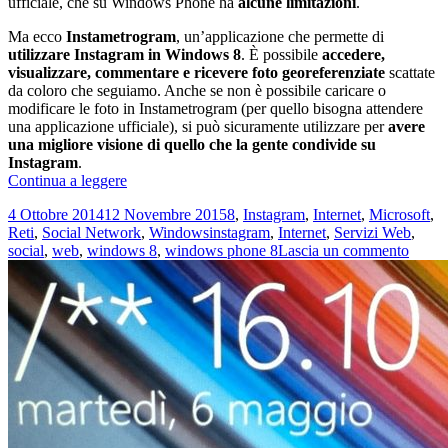
ufficiale, che su Windows Phone ha
alcune limitazioni
.
Ma ecco
Instametrogram
, un’applicazione che permette di
utilizzare Instagram in Windows 8
. È possibile
accedere,
visualizzare, commentare e ricevere foto georeferenziate
scattate
da coloro che seguiamo. Anche se non è possibile caricare o
modificare le foto in Instametrogram (per quello bisogna attendere
una applicazione ufficiale), si può sicuramente utilizzare per
avere
una migliore visione di quello che la gente condivide su
Instagram
.
Come
Continua a leggere
vedere
Scritto
Categorie
4 Ottobre 2014
12 Novembre 2015
8
,
Instagram
,
Internet
,
Microsoft
,
e
il
Tag
Reti
,
Social Network
,
Windows
instagram
,
Internet
,
Servizi Web
,
commentare
su
social
,
web
,
windows 8
,
windows phone 8
Lascia un commento
le
Come
foto
veder
di
e
Instagram
comme
in
le
Windows
foto
8
di
con
Insta
Instametrogram
in
Wind
8