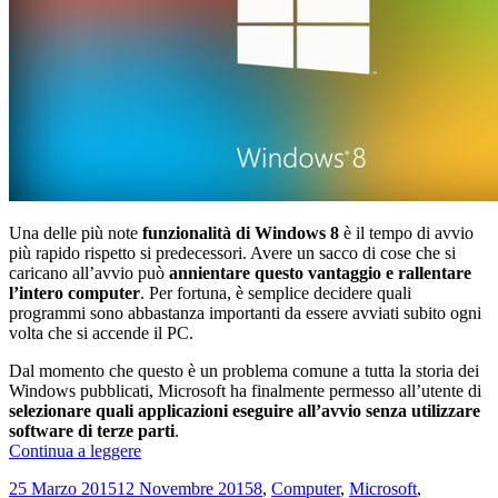
Una delle più note
funzionalità di Windows 8
è il tempo di avvio
più rapido rispetto si predecessori. Avere un sacco di cose che si
caricano all’avvio può
annientare questo vantaggio e rallentare
l’intero computer
. Per fortuna, è semplice decidere quali
programmi sono abbastanza importanti da essere avviati subito ogni
volta che si accende il PC.
Dal momento che questo è un problema comune a tutta la storia dei
Windows pubblicati, Microsoft ha finalmente permesso all’utente di
selezionare quali applicazioni eseguire all’avvio senza utilizzare
software di terze parti
.
Come
Continua a leggere
gestire
Scritto
Categorie
25 Marzo 2015
12 Novembre 2015
8
,
Computer
,
Microsoft
,
le