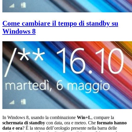
con
Insta
Come cambiare il tempo di standby su
Windows 8
In Windows 8, usando la combinazione
Win+L
, compare la
schermata di standby
con data, ora e meteo. Che
formato hanno
data e ora
? È la stessa dell’orologio presente nella barra delle