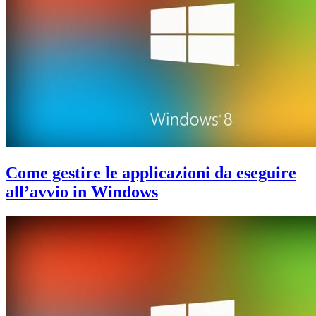
con
Windows
8.1
Come gestire le applicazioni da eseguire
all’avvio in Windows