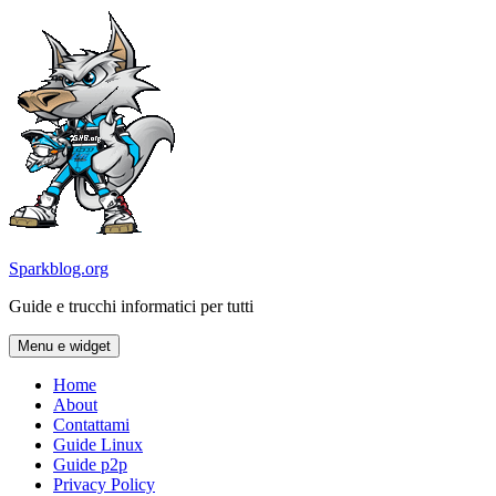
Vai
al
contenuto
Sparkblog.org
Guide e trucchi informatici per tutti
Menu e widget
Home
About
Contattami
Guide Linux
Guide p2p
Privacy Policy