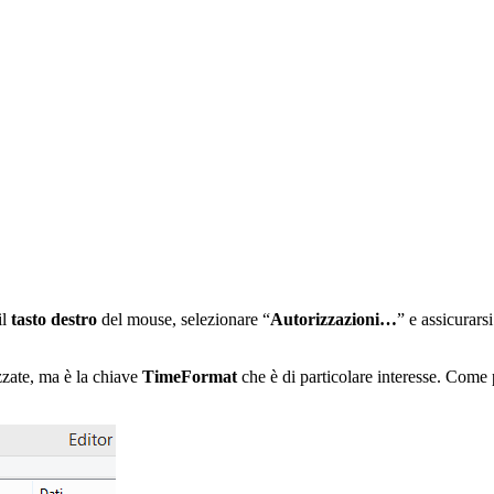
il
tasto destro
del mouse, selezionare “
Autorizzazioni…
” e assicurars
zzate, ma è la chiave
TimeFormat
che è di particolare interesse. Come p