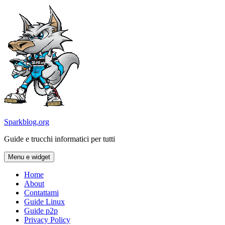
Vai
al
contenuto
Sparkblog.org
Guide e trucchi informatici per tutti
Menu e widget
Home
About
Contattami
Guide Linux
Guide p2p
Privacy Policy