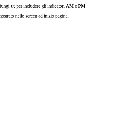
iungi
per includere gli indicatori
AM
e
PM
.
tt
strato nello screen ad inizio pagina.