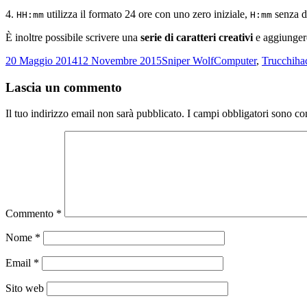
4.
utilizza il formato 24 ore con uno zero iniziale,
senza d
HH:mm
H:mm
È inoltre possibile scrivere una
serie di caratteri creativi
e aggiunger
Scritto
Autore
Categorie
Ta
20 Maggio 2014
12 Novembre 2015
Sniper Wolf
Computer
,
Trucchi
ha
il
Lascia un commento
Il tuo indirizzo email non sarà pubblicato.
I campi obbligatori sono co
Commento
*
Nome
*
Email
*
Sito web