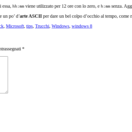
i essa,
viene utilizzato per 12 ore con lo zero, e
senza. Agg
hh:mm
h:mm
e un po’ d’
arte ASCII
per dare un bel colpo d’occhio al tempo, come mo
g
ck
,
Microsoft
,
tips
,
Trucchi
,
Windows
,
windows 8
ntrassegnati
*