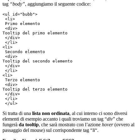
tag
“body”
, aggiungiamo il seguente codice:
<ul id="bubb">
 <li>
 Primo elemento
 <div>
Tooltip del primo elemento
 </div>
 </li>
<li>
 Secondo elemento
 <div>
Tooltip del secondo elemento
 </div>
 </li>
<li>
 Terzo elemento
 <div>
Tooltip del terzo elemento
 </div>
 </li>
 </ul> 
Si tratta di una
lista non ordinata
, al cui interno ci sono diversi
elementi di esempio accanto i quali troviamo un tag “
div
” che
fungerà
da tooltip
, che sarà mostrato con l’azione
hover
(ovvero al
passaggio del mouse) sul corrispondente tag “
li
“.