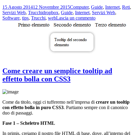
sapere
Scritto
Categorie
15 Agosto 2014
12 Novembre 2015
Computer
,
Guide
,
Internet
,
Reti
,
se
il
Tag
Servizi Web
,
Trucchi
dropbox
,
Guide
,
Internet
,
Servizi Web
,
qualcuno
su
Software
,
tips
,
Trucchi
,
web
Lascia un commento
ha
Come
scaricato
sapere
i
se
nostri
qualcuno
file
ha
da
scaricato
Dropbox
i
nostri
file
Come creare un semplice tooltip ad
da
Dropbox
effetto bolla con CSS3
Come da titolo, oggi ci tufferemo nell’impresa di
creare un tooltip
con effetto bolla in puro CSS3
. Partiamo sempre con il canonico
duo di passaggi.
Fase 1 – Scheletro HTML
In primis, creiamo il nostro file HTML di base, dove, all’interno del