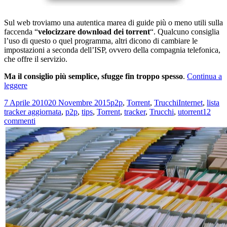
Sul web troviamo una autentica marea di guide più o meno utili sulla
faccenda “
velocizzare download dei torrent
“. Qualcuno consiglia
l’uso di questo o quel programma, altri dicono di cambiare le
impostazioni a seconda dell’ISP, ovvero della compagnia telefonica,
che offre il servizio.
Ma il consiglio più semplice, sfugge fin troppo spesso
.
Continua a
Come
leggere
velocizzare
Scritto
Categorie
Tag
7 Aprile 2010
20 Novembre 2015
p2p
,
Torrent
,
Trucchi
Internet
,
lista
il
il
tracker aggiornata
,
p2p
,
tips
,
Torrent
,
tracker
,
Trucchi
,
utorrent
12
download
su
commenti
dei
Come
Torrent,
velocizzare
la
il
strada
download
più
dei
semplice
Torrent,
[Tips]
la
strada
più
semplice
[Tips]