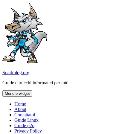
Vai
al
contenuto
Sparkblog.org
Guide e trucchi informatici per tutti
Menu e widget
Home
About
Contattami
Guide Linux
Guide p2p
Privacy Policy