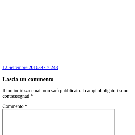
Scritto
Dimensione
12 Settembre 2016
397 × 243
il
reale
Lascia un commento
Il tuo indirizzo email non sarà pubblicato.
I campi obbligatori sono
contrassegnati
*
Commento
*