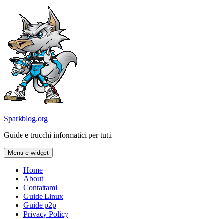
Vai
al
contenuto
Sparkblog.org
Guide e trucchi informatici per tutti
Menu e widget
Home
About
Contattami
Guide Linux
Guide p2p
Privacy Policy