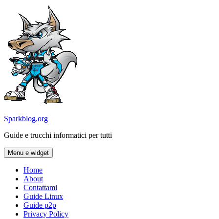
Vai
al
contenuto
Sparkblog.org
Guide e trucchi informatici per tutti
Menu e widget
Home
About
Contattami
Guide Linux
Guide p2p
Privacy Policy