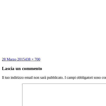
Scritto
Dimensione
28 Marzo 2015
438 × 700
il
reale
Lascia un commento
Il tuo indirizzo email non sarà pubblicato.
I campi obbligatori sono co