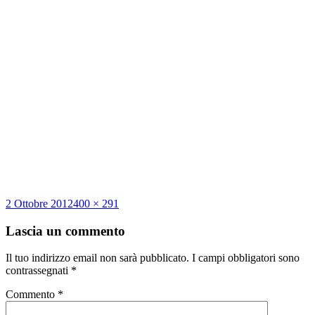
Scritto
Dimensione
2 Ottobre 2012
400 × 291
il
reale
Lascia un commento
Il tuo indirizzo email non sarà pubblicato.
I campi obbligatori sono
contrassegnati
*
Commento
*