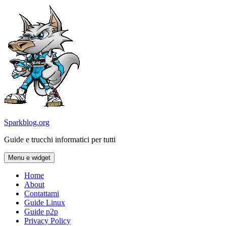
Vai
al
contenuto
Sparkblog.org
Guide e trucchi informatici per tutti
Menu e widget
Home
About
Contattami
Guide Linux
Guide p2p
Privacy Policy