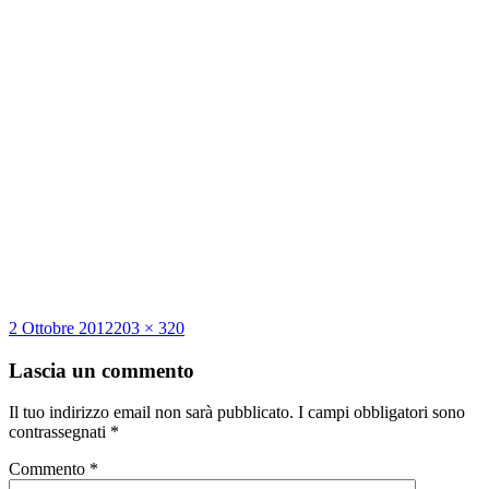
Scritto
Dimensione
2 Ottobre 2012
203 × 320
il
reale
Lascia un commento
Il tuo indirizzo email non sarà pubblicato.
I campi obbligatori sono
contrassegnati
*
Commento
*