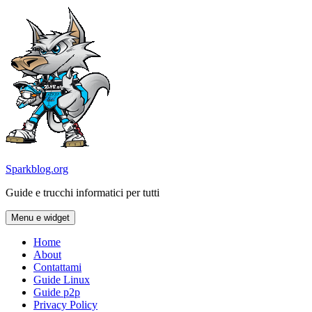
Vai
al
contenuto
Sparkblog.org
Guide e trucchi informatici per tutti
Menu e widget
Home
About
Contattami
Guide Linux
Guide p2p
Privacy Policy