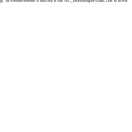
nfig” di eMule/aMule o ancora il file AC_BootstrapIPs.dat, che si trova