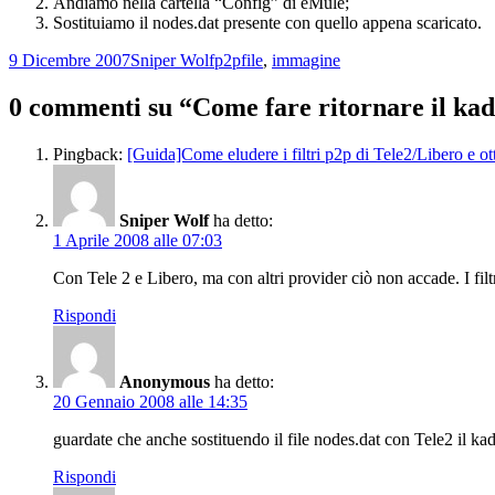
Andiamo nella cartella “Config” di eMule;
Sostituiamo il nodes.dat presente con quello appena scaricato.
Scritto
Autore
Categorie
Tag
9 Dicembre 2007
Sniper Wolf
p2p
file
,
immagine
il
0 commenti su “Come fare ritornare il kad
Pingback:
[Guida]Come eludere i filtri p2p di Tele2/Libero e o
Sniper Wolf
ha detto:
1 Aprile 2008 alle 07:03
Con Tele 2 e Libero, ma con altri provider ciò non accade. I filt
Rispondi
Anonymous
ha detto:
20 Gennaio 2008 alle 14:35
guardate che anche sostituendo il file nodes.dat con Tele2 il ka
Rispondi