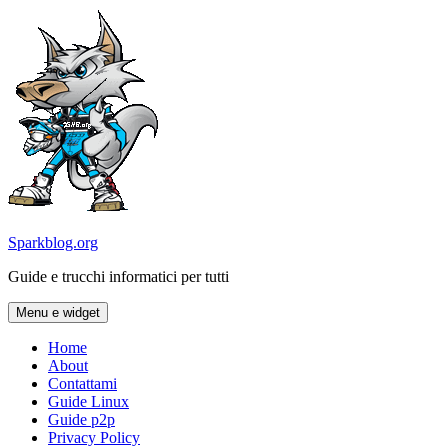
Vai
al
contenuto
Sparkblog.org
Guide e trucchi informatici per tutti
Menu e widget
Home
About
Contattami
Guide Linux
Guide p2p
Privacy Policy