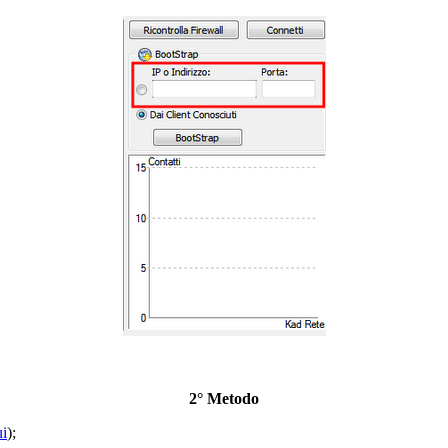
2° Metodo
ui
);