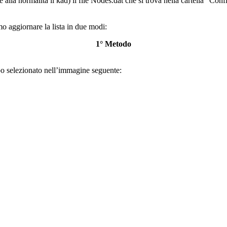
 alla normalità il kad) il file Nodes.dat che si trova nella cartella “Co
o aggiornare la lista in due modi:
1° Metodo
 selezionato nell’immagine seguente: