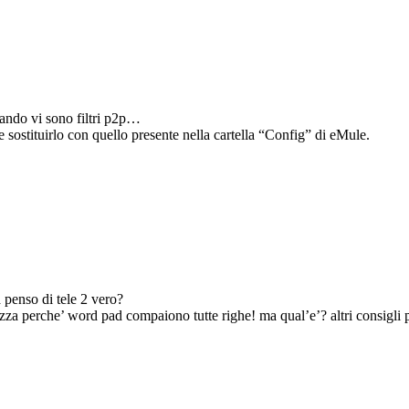
quando vi sono filtri p2p…
 e sostituirlo con quello presente nella cartella “Config” di eMule.
a penso di tele 2 vero?
alizza perche’ word pad compaiono tutte righe! ma qual’e’? altri consigli p