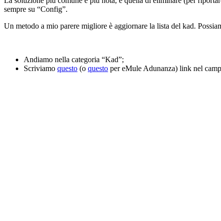
La soluzione più comune e più nota, è quella di eliminare (per riportare
sempre su “Config”.
Un metodo a mio parere migliore è aggiornare la lista del kad. Possiam
Andiamo nella categoria “Kad”;
Scriviamo
questo
(o
questo
per eMule Adunanza) link nel campo