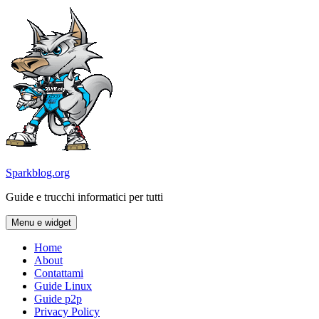
Vai
al
contenuto
Sparkblog.org
Guide e trucchi informatici per tutti
Menu e widget
Home
About
Contattami
Guide Linux
Guide p2p
Privacy Policy