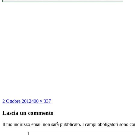
Scritto
Dimensione
2 Ottobre 2012
400 × 337
il
reale
Lascia un commento
Il tuo indirizzo email non sarà pubblicato.
I campi obbligatori sono co