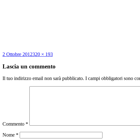
Scritto
Dimensione
2 Ottobre 2012
320 × 193
il
reale
Lascia un commento
Il tuo indirizzo email non sarà pubblicato.
I campi obbligatori sono co
Commento
*
Nome
*