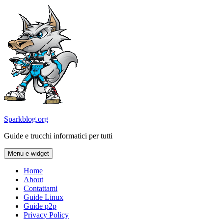
Vai
al
contenuto
Sparkblog.org
Guide e trucchi informatici per tutti
Menu e widget
Home
About
Contattami
Guide Linux
Guide p2p
Privacy Policy