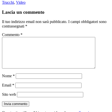
il
Trucchi
,
Video
Lascia un commento
Il tuo indirizzo email non sarà pubblicato.
I campi obbligatori sono
contrassegnati
*
Commento
*
Nome
*
Email
*
Sito web