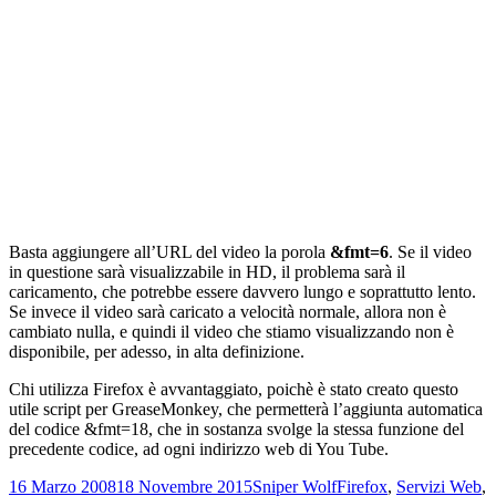
Basta aggiungere all’URL del video la porola
&fmt=6
. Se il video
in questione sarà visualizzabile in HD, il problema sarà il
caricamento, che potrebbe essere davvero lungo e soprattutto lento.
Se invece il video sarà caricato a velocità normale, allora non è
cambiato nulla, e quindi il video che stiamo visualizzando non è
disponibile, per adesso, in alta definizione.
Chi utilizza Firefox è avvantaggiato, poichè è stato creato questo
utile script per GreaseMonkey, che permetterà l’aggiunta automatica
del codice &fmt=18, che in sostanza svolge la stessa funzione del
precedente codice, ad ogni indirizzo web di You Tube.
Scritto
Autore
Categorie
16 Marzo 2008
18 Novembre 2015
Sniper Wolf
Firefox
,
Servizi Web
,