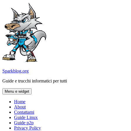
Vai
al
contenuto
Sparkblog.org
Guide e trucchi informatici per tutti
Menu e widget
Home
About
Contattami
Guide Linux
Guide p2p
Privacy Policy