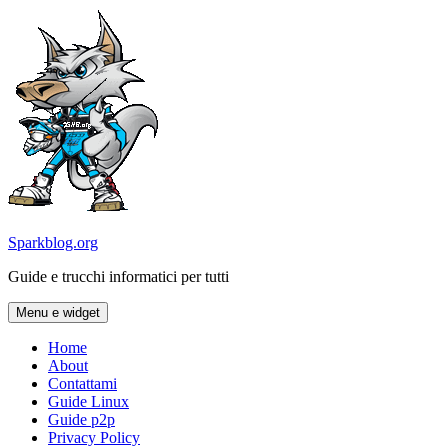
Vai
al
contenuto
Sparkblog.org
Guide e trucchi informatici per tutti
Menu e widget
Home
About
Contattami
Guide Linux
Guide p2p
Privacy Policy