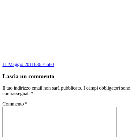
Scritto
Dimensione
11 Maggio 2011
636 × 660
il
reale
Lascia un commento
Il tuo indirizzo email non sarà pubblicato.
I campi obbligatori sono
contrassegnati
*
Commento
*