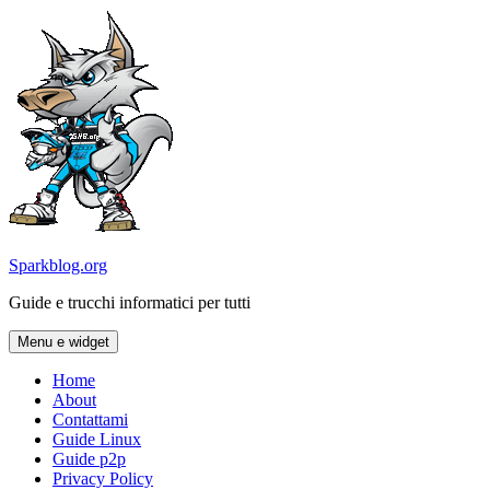
Vai
al
contenuto
Sparkblog.org
Guide e trucchi informatici per tutti
Menu e widget
Home
About
Contattami
Guide Linux
Guide p2p
Privacy Policy