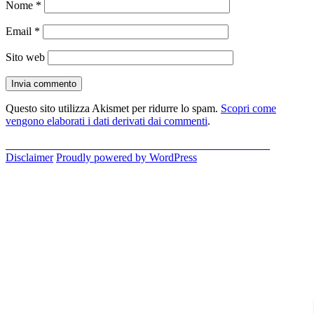
Nome
*
Email
*
Sito web
Questo sito utilizza Akismet per ridurre lo spam.
Scopri come
vengono elaborati i dati derivati dai commenti
.
Navigazione
Pubblicato in
Come trovare l’indirizzo IP del Router/Modem
Disclaimer
Proudly powered by WordPress
articoli