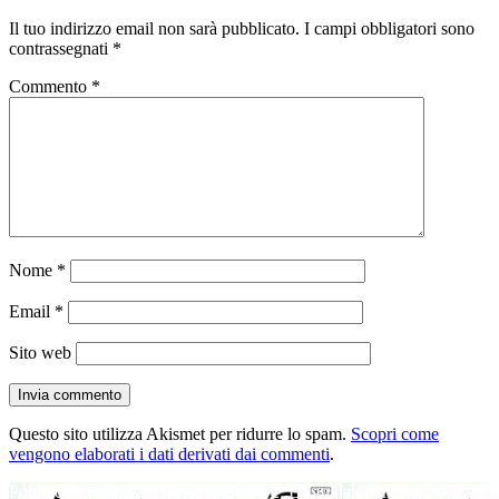
Il tuo indirizzo email non sarà pubblicato.
I campi obbligatori sono
contrassegnati
*
Commento
*
Nome
*
Email
*
Sito web
Questo sito utilizza Akismet per ridurre lo spam.
Scopri come
vengono elaborati i dati derivati dai commenti
.
Navigazione
Pubblicato in
Crack Assassin’s Creed 2: La guida definitiva!