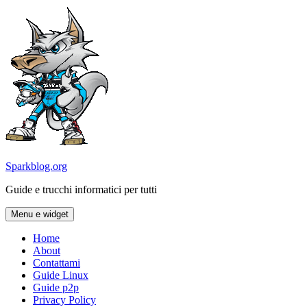
Vai
al
contenuto
Sparkblog.org
Guide e trucchi informatici per tutti
Menu e widget
Home
About
Contattami
Guide Linux
Guide p2p
Privacy Policy