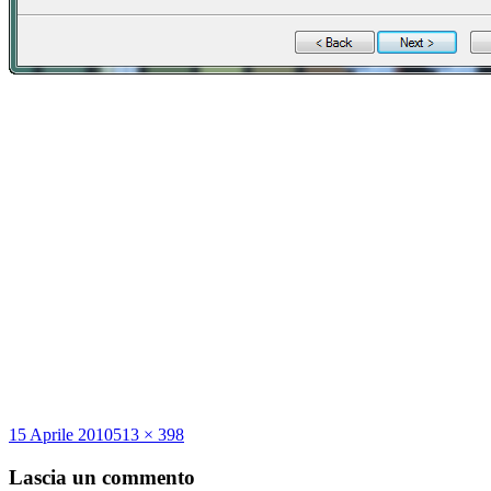
Scritto
Dimensione
15 Aprile 2010
513 × 398
il
reale
Lascia un commento