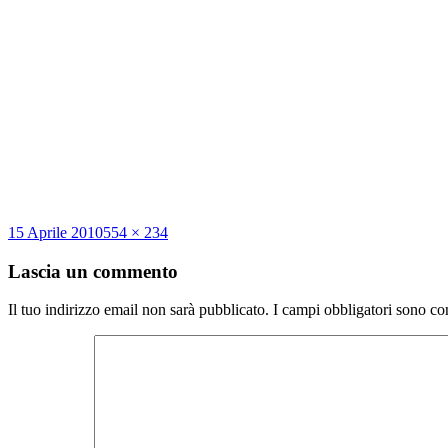
Scritto
Dimensione
15 Aprile 2010
554 × 234
il
reale
Lascia un commento
Il tuo indirizzo email non sarà pubblicato.
I campi obbligatori sono co