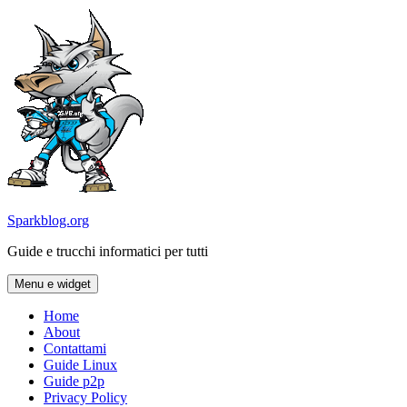
Vai
al
contenuto
Sparkblog.org
Guide e trucchi informatici per tutti
Menu e widget
Home
About
Contattami
Guide Linux
Guide p2p
Privacy Policy