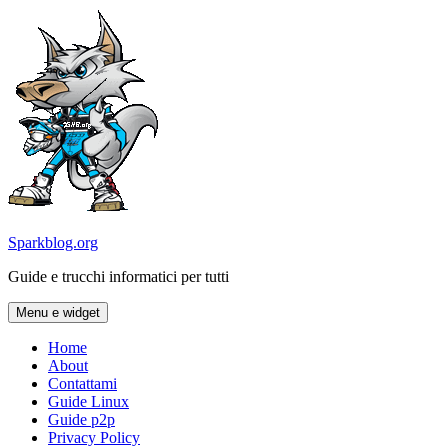
Vai
al
contenuto
Sparkblog.org
Guide e trucchi informatici per tutti
Menu e widget
Home
About
Contattami
Guide Linux
Guide p2p
Privacy Policy