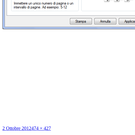
Scritto
Dimensione
2 Ottobre 2012
474 × 427
il
reale