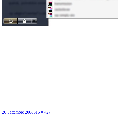
Scritto
Dimensione
20 Settembre 2008
515 × 427
il
reale