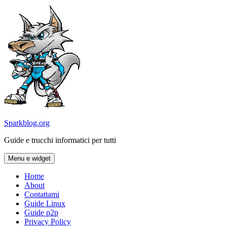
Vai
al
contenuto
Sparkblog.org
Guide e trucchi informatici per tutti
Menu e widget
Home
About
Contattami
Guide Linux
Guide p2p
Privacy Policy