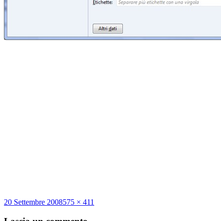
Scritto
Dimensione
20 Settembre 2008
575 × 411
il
reale