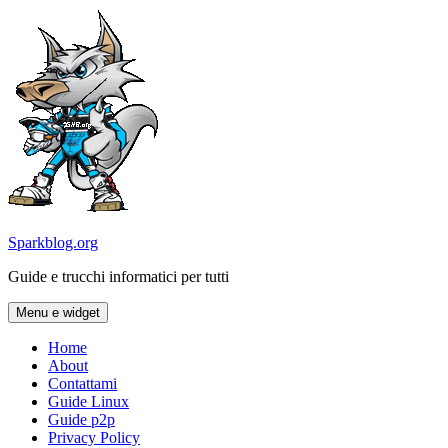
Vai
al
contenuto
Sparkblog.org
Guide e trucchi informatici per tutti
Menu e widget
Home
About
Contattami
Guide Linux
Guide p2p
Privacy Policy