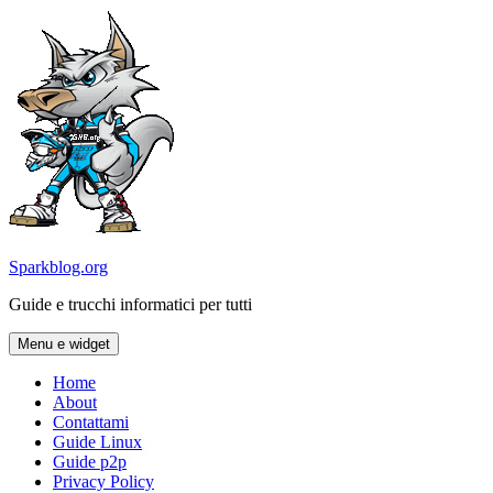
Vai
al
contenuto
Sparkblog.org
Guide e trucchi informatici per tutti
Menu e widget
Home
About
Contattami
Guide Linux
Guide p2p
Privacy Policy