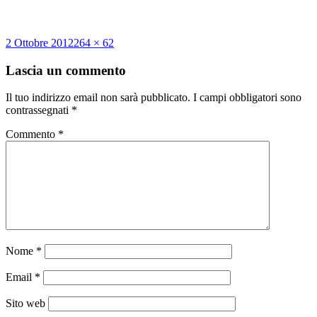
Scritto
Dimensione
2 Ottobre 2012
264 × 62
il
reale
Lascia un commento
Il tuo indirizzo email non sarà pubblicato.
I campi obbligatori sono
contrassegnati
*
Commento
*
Nome
*
Email
*
Sito web